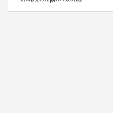
de
discreta que casi parece clandestina
entradas