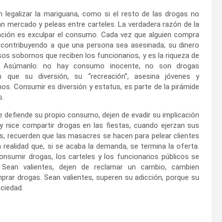
 legalizar la mariguana, como si el resto de las drogas no
an mercado y peleas entre carteles. La verdadera razón de la
ización es exculpar el consumo. Cada vez que alguien compra
á contribuyendo a que una persona sea asesinada; su dinero
os sobornos que reciben los funcionarios, y es la riqueza de
es. Asúmanlo: no hay consumo inocente, no son drogas
en que su diversión, su “recreación”, asesina jóvenes y
os. Consumir es diversión y estatus, es parte de la pirámide
s.
ue defiende su propio consumo, dejen de evadir su implicación
 nice compartir drogas en las fiestas, cuando ejerzan sus
 recuerden que las masacres se hacen para pelear clientes
realidad que, si se acaba la demanda, se termina la oferta.
onsumir drogas, los carteles y los funcionarios públicos se
 Sean valientes, dejen de reclamar un cambio, cambien
prar drogas. Sean valientes, superen su adicción, porque su
ciedad.