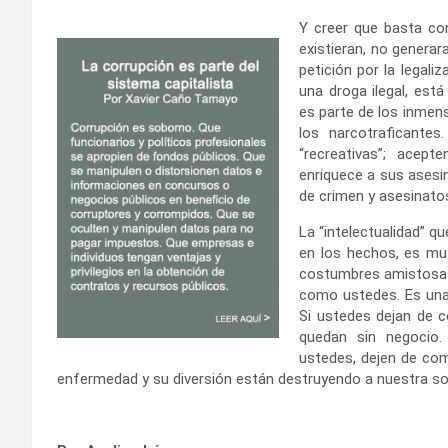
Y creer que basta con
existieran, no generar
petición por la legal
una droga ilegal, est
es parte de los inmens
los narcotraficant
“recreativas”; acept
enriquece a sus asesin
de crimen y asesinato
La “intelectualidad” q
en los hechos, es muy
costumbres amistosas,
como ustedes. Es una 
Si ustedes dejan de c
quedan sin negocio.
ustedes, dejen de com
enfermedad y su diversión están destruyendo a nuestra so