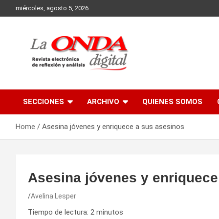
Skip
miércoles, agosto 5, 2026
to
content
Revista electronica de reflexion y analisis
SECCIONES
ARCHIVO
QUIENES SOMOS
Home
Asesina jóvenes y enriquece a sus asesinos
Asesina jóvenes y enriquece
Avelina Lesper
Tiempo de lectura:
2
minutos