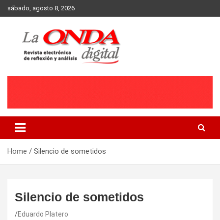
Skip
sábado, agosto 8, 2026
to
content
Revista electronica de reflexion y analisis
Home
Silencio de sometidos
Silencio de sometidos
Eduardo Platero