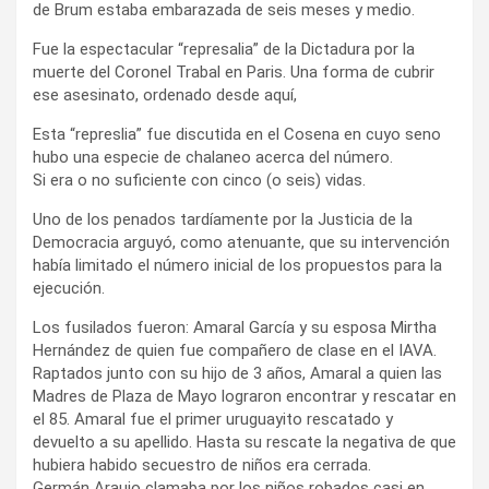
de Brum estaba embarazada de seis meses y medio.
Fue la espectacular “represalia” de la Dictadura por la
muerte del Coronel Trabal en Paris. Una forma de cubrir
ese asesinato, ordenado desde aquí,
Esta “represlia” fue discutida en el Cosena en cuyo seno
hubo una especie de chalaneo acerca del número.
Si era o no suficiente con cinco (o seis) vidas.
Uno de los penados tardíamente por la Justicia de la
Democracia arguyó, como atenuante, que su intervención
había limitado el número inicial de los propuestos para la
ejecución.
Los fusilados fueron: Amaral García y su esposa Mirtha
Hernández de quien fue compañero de clase en el IAVA.
Raptados junto con su hijo de 3 años, Amaral a quien las
Madres de Plaza de Mayo lograron encontrar y rescatar en
el 85. Amaral fue el primer uruguayito rescatado y
devuelto a su apellido. Hasta su rescate la negativa de que
hubiera habido secuestro de niños era cerrada.
Germán Araujo clamaba por los niños robados casi en