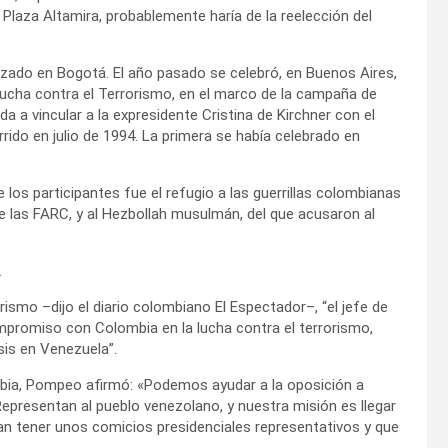
Plaza Altamira, probablemente haría de la reelección del
ado en Bogotá. El año pasado se celebró, en Buenos Aires,
 Lucha contra el Terrorismo, en el marco de la campaña de
a a vincular a la expresidente Cristina de Kirchner con el
rido en julio de 1994. La primera se había celebrado en
 los participantes fue el refugio a las guerrillas colombianas
 de las FARC, y al Hezbollah musulmán, del que acusaron al
.
ismo –dijo el diario colombiano El Espectador–, “el jefe de
promiso con Colombia en la lucha contra el terrorismo,
sis en Venezuela”.
ombia, Pompeo afirmó: «Podemos ayudar a la oposición a
epresentan al pueblo venezolano, y nuestra misión es llegar
dan tener unos comicios presidenciales representativos y que