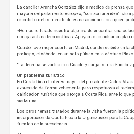
La canciller Arancha González dijo a medios de prensa que
mayoría del parlamento europeo, “son aún una idea”. «Esa p
discutido ni el contenido de esas sanciones, ni a quién podr
«Hemos reiterado nuestro objetivo de encontrar una soluci
con garantías democráticas. Apoyamos impulsar un plan de 
Guaidó tuvo mejor suerte en Madrid, donde recibido en la 
participó, el sábado, en un acto púbico en la céntrica Plaza 
“La derecha se vuelca con Guaidó y carga contra Sánchez por 
Un problema turístico
En Costa Rica el interés mayor del presidente Carlos Alvar
expresado de forma vehemente pero respetuosa el reclamo 
calificación turística que otorga a Costa Rica, ante lo qu
visitantes.
Los otros temas tratados durante la visita fueron la polít
incorporación de Costa Rica a la Organización para la Coo
fuentes de la presidencia.