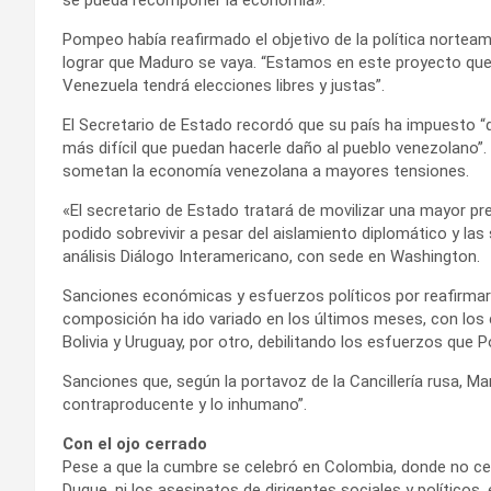
Pompeo había reafirmado el objetivo de la política nortea
lograr que Maduro se vaya. “Estamos en este proyecto que v
Venezuela tendrá elecciones libres y justas”.
El Secretario de Estado recordó que su país ha impuesto “
más difícil que puedan hacerle daño al pueblo venezolano”
sometan la economía venezolana a mayores tensiones.
«El secretario de Estado tratará de movilizar una mayor pr
podido sobrevivir a pesar del aislamiento diplomático y las 
análisis Diálogo Interamericano, con sede en Washington.
Sanciones económicas y esfuerzos políticos por reafirmar 
composición ha ido variado en los últimos meses, con los c
Bolivia y Uruguay, por otro, debilitando los esfuerzos que P
Sanciones que, según la portavoz de la Cancillería rusa, Ma
contraproducente y lo inhumano”.
Con el ojo cerrado
Pese a que la cumbre se celebró en Colombia, donde no ces
Duque, ni los asesinatos de dirigentes sociales y políticos