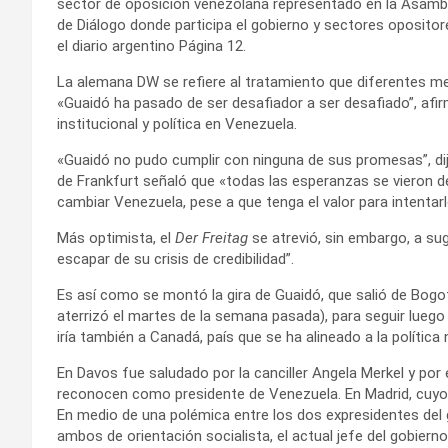
sector de oposición venezolana representado en la Asamble
de Diálogo donde participa el gobierno y sectores opositor
el diario argentino Página 12.
La alemana DW se refiere al tratamiento que diferentes m
«Guaidó ha pasado de ser desafiador a ser desafiado”, af
institucional y política en Venezuela.
«Guaidó no pudo cumplir con ninguna de sus promesas”, dijo
de Frankfurt señaló que «todas las esperanzas se vieron d
cambiar Venezuela, pese a que tenga el valor para intentarl
Más optimista, el
Der Freitag
se atrevió, sin embargo, a su
escapar de su crisis de credibilidad”.
Es así como se montó la gira de Guaidó, que salió de Bogo
aterrizó el martes de la semana pasada), para seguir luego
iría también a Canadá, país que se ha alineado a la polític
En Davos fue saludado por la canciller Angela Merkel y por
reconocen como presidente de Venezuela. En Madrid, cuyo
En medio de una polémica entre los dos expresidentes del 
ambos de orientación socialista, el actual jefe del gobierno