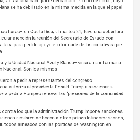
a, Costa Rica hace parte del llamado “Grupo de Lima”, cuyo
lana se ha debilitado en la misma medida en la que el papel
as horas– en Costa Rica, el martes 21, tuvo una cobertura
icular atención la reunión del Secretario de Estado con
 Rica para pedirle apoyo e informarle de las iniciativas que
a.
 y la Unidad Nacional Azul y Blanca– vinieron a informar a
ón Nacional. Son los mismos
fueron a pedir a representantes del congreso
 que autoriza al presidente Donald Trump a sancionar a
é a pedir a Pompeo renovar las “presiones de la comunidad
s contra los que la administración Trump impone sanciones,
ticiones similares se hagan a otros países latinoamericanos,
l, todos alineados con las políticas de Washington en