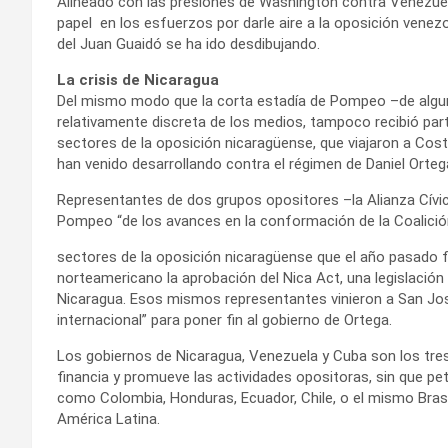
Alineado con las presiones de Washington contra Venezuel
papel en los esfuerzos por darle aire a la oposición venezo
del Juan Guaidó se ha ido desdibujando.
La crisis de Nicaragua
Del mismo modo que la corta estadía de Pompeo –de algun
relativamente discreta de los medios, tampoco recibió part
sectores de la oposición nicaragüense, que viajaron a Costa
han venido desarrollando contra el régimen de Daniel Orteg
Representantes de dos grupos opositores –la Alianza Cívica
Pompeo “de los avances en la conformación de la Coalici
sectores de la oposición nicaragüense que el año pasado 
norteamericano la aprobación del Nica Act, una legislación
Nicaragua. Esos mismos representantes vinieron a San Jos
internacional” para poner fin al gobierno de Ortega.
Los gobiernos de Nicaragua, Venezuela y Cuba son los tre
financia y promueve las actividades opositoras, sin que pe
como Colombia, Honduras, Ecuador, Chile, o el mismo Brasi
América Latina.