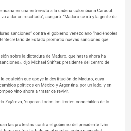
mericana en una entrevista a la cadena colombiana Caracol:
a a dar un resultado”, aseguró. “Maduro se irá y la gente de
duras sanciones” contra el gobierno venezolano “haciéndoles
. El Secretario de Estado prometió nuevas sanciones que
esión sobre la dictadura de Maduro, que hasta ahora ha
sanciones», dijo Michael Shifter, presidente del centro de
la coalición que apoye la destitución de Maduro, cuya
ambios políticos en México y Argentina, por un lado; y en
ompeo vino ahora a tratar de revivir.
ría Zajárova, “superan todos los límites concebibles de lo
an las protestas contra el gobierno del presidente Iván
, el tema no fue tratado en al cumbre sobre seguridad.