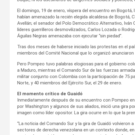
El domingo, 19 de enero, víspera del encuentro en Bogotá,
habían amenazado la recién elegida alcaldesa de Bogotá, Cla
Avellán; el senador del Polo Democrático Alternativo, Iván 
líderes guerrilleros desmovilizados, Carlos Lozada o Rodrig
Águilas Negras amenazaba con ejecutar “sin piedad”.
Tras dos meses de haberse iniciado las protestas en el paí
miembros del Comité Nacional que lo organizó anunciaron la
Pero Pompeo tuvo palabras elogiosas para el gobierno col
a Maduro, mientras el Comando Sur de las fuerzas armadas
militar conjunto con Colombia con la participación de 75 par
Norte, y 40 miembros del Ejército Sur, el 29 de enero.
El momento crítico de Guaidó
Inmediatamente después de su encuentro con Pompeo en 
por Washington y algunos de sus aliados, inició una gira 
imagen como líder opositor. La gira ocurre en lo que la pr
“La noticia del Comando Sur y la gira de Guaidó volvieron a 
sectores de derecha venezolana en un contexto donde, en p