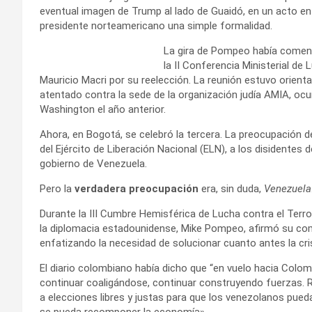
eventual imagen de Trump al lado de Guaidó, en un acto en 
presidente norteamericano una simple formalidad.
La gira de Pompeo había comenz
la II Conferencia Ministerial de
Mauricio Macri por su reelección. La reunión estuvo orientad
atentado contra la sede de la organización judía AMIA, ocur
Washington el año anterior.
Ahora, en Bogotá, se celebró la tercera. La preocupación de
del Ejército de Liberación Nacional (ELN), a los disidentes
gobierno de Venezuela.
Pero la
verdadera preocupación
era, sin duda,
Venezuela
Durante la III Cumbre Hemisférica de Lucha contra el Terror
la diplomacia estadounidense, Mike Pompeo, afirmó su com
enfatizando la necesidad de solucionar cuanto antes la cri
El diario colombiano había dicho que “en vuelo hacia Col
continuar coaligándose, continuar construyendo fuerzas. R
a elecciones libres y justas para que los venezolanos pue
se pueda recomponer la economía».