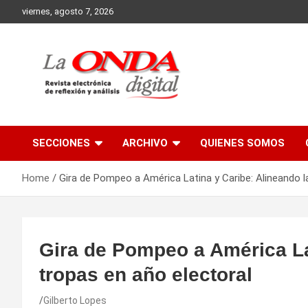
Skip
viernes, agosto 7, 2026
to
content
Revista electronica de reflexion y analisis
SECCIONES
ARCHIVO
QUIENES SOMOS
Home
Gira de Pompeo a América Latina y Caribe: Alineando l
Gira de Pompeo a América La
tropas en año electoral
Gilberto Lopes