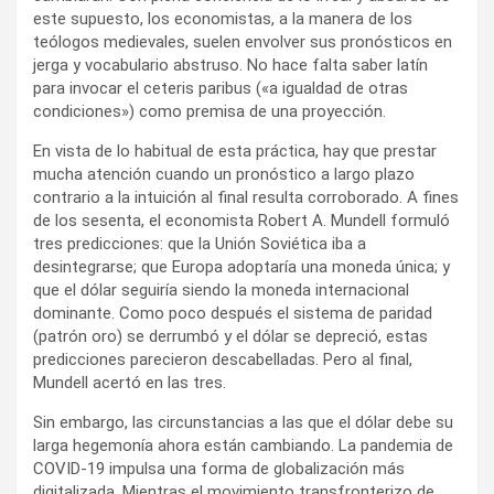
este supuesto, los economistas, a la manera de los
teólogos medievales, suelen envolver sus pronósticos en
jerga y vocabulario abstruso. No hace falta saber latín
para invocar el ceteris paribus («a igualdad de otras
condiciones») como premisa de una proyección.
En vista de lo habitual de esta práctica, hay que prestar
mucha atención cuando un pronóstico a largo plazo
contrario a la intuición al final resulta corroborado. A fines
de los sesenta, el economista Robert A. Mundell formuló
tres predicciones: que la Unión Soviética iba a
desintegrarse; que Europa adoptaría una moneda única; y
que el dólar seguiría siendo la moneda internacional
dominante. Como poco después el sistema de paridad
(patrón oro) se derrumbó y el dólar se depreció, estas
predicciones parecieron descabelladas. Pero al final,
Mundell acertó en las tres.
Sin embargo, las circunstancias a las que el dólar debe su
larga hegemonía ahora están cambiando. La pandemia de
COVID‑19 impulsa una forma de globalización más
digitalizada. Mientras el movimiento transfronterizo de