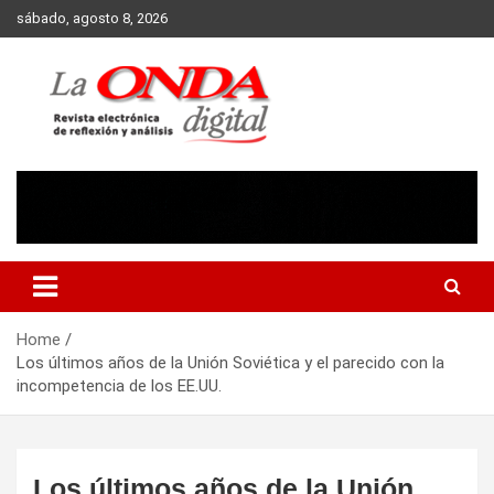
Skip
sábado, agosto 8, 2026
to
content
Revista electronica de reflexion y analisis
Home
Los últimos años de la Unión Soviética y el parecido con la
incompetencia de los EE.UU.
Los últimos años de la Unión