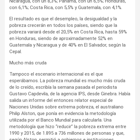
Nicaragua, con un 8,3%; Panamá, con un 6,5%; Honduras,
con 6,1%; Costa Rica, con 5,5% y Guatemala, con 4,1%.
El resultado es que el desempleo, la desigualdad y la
pobreza crecerán en todos los países, siendo que la
pobreza variará desde el 20,5% en Costa Rica, hasta 59%
en Honduras, siendo de aproximadamente 52% en
Guatemala y Nicaragua y de 40% en El Salvador, según la
Cepal.
Mucho más cruda
Tampoco el escenario internacional es el que
esperábamos. La pobreza mundial es mucho más cruda
de lo creído, escribía la semana pasada el periodista
Gustavo Capdevila, de la agencia IPS, desde Ginebra. Había
salida un informe del entonces relator especial de
Naciones Unidas sobre extrema pobreza, el australiano
Philip Alston, que ponía en evidencia la metodología
utilizada por el Banco Mundial para calcularla. Una
metodología que hizo “reducir” la pobreza extrema entre
1990 y 2015, de 1.895 a 736 millones de personas y que,
según Alston, permitió a gobiernos e instituciones