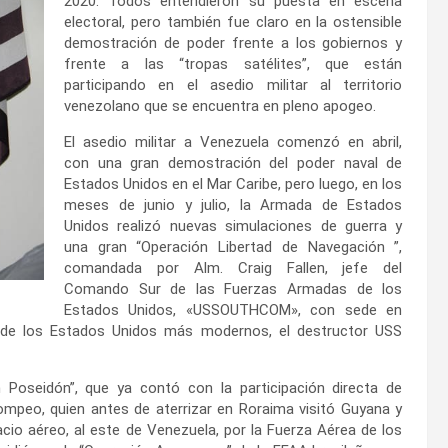
2020. Todos entendieron su puesta en escena
electoral, pero también fue claro en la ostensible
demostración de poder frente a los gobiernos y
frente a las “tropas satélites”, que están
participando en el asedio militar al territorio
venezolano que se encuentra en pleno apogeo.
El asedio militar a Venezuela comenzó en abril,
con una gran demostración del poder naval de
Estados Unidos en el Mar Caribe, pero luego, en los
meses de junio y julio, la Armada de Estados
Unidos realizó nuevas simulaciones de guerra y
una gran “Operación Libertad de Navegación ”,
comandada por Alm. Craig Fallen, jefe del
Comando Sur de las Fuerzas Armadas de los
Estados Unidos, «USSOUTHCOM», con sede en
a de los Estados Unidos más modernos, el destructor USS
 Poseidón”, que ya contó con la participación directa de
Pompeo, quien antes de aterrizar en Roraima visitó Guyana y
cio aéreo, al este de Venezuela, por la Fuerza Aérea de los