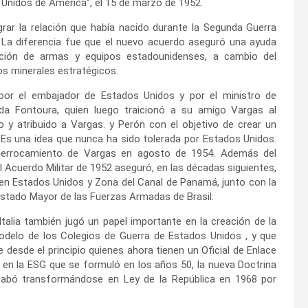
os Unidos de América”, el 15 de marzo de 1952.
grar la relación que había nacido durante la Segunda Guerra
. La diferencia fue que el nuevo acuerdo aseguró una ayuda
ición de armas y equipos estadounidenses, a cambio del
os minerales estratégicos.
 por el embajador de Estados Unidos y por el ministro de
da Fontoura, quien luego traicionó a su amigo Vargas al
o y atribuido a Vargas. y Perón con el objetivo de crear un
 Es una idea que nunca ha sido tolerada por Estados Unidos.
l derrocamiento de Vargas en agosto de 1954. Además del
l Acuerdo Militar de 1952 aseguró, en las décadas siguientes,
s en Estados Unidos y Zona del Canal de Panamá, junto con la
Estado Mayor de las Fuerzas Armadas de Brasil.
Italia también jugó un papel importante en la creación de la
odelo de los Colegios de Guerra de Estados Unidos , y que
 desde el principio quienes ahora tienen un Oficial de Enlace
 en la ESG que se formuló en los años 50, la nueva Doctrina
acabó transformándose en Ley de la República en 1968 por