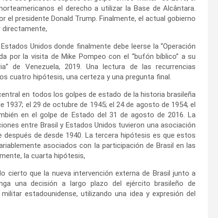
orteamericanos el derecho a utilizar la Base de Alcântara.
r el presidente Donald Trump. Finalmente, el actual gobierno
r directamente,
n Estados Unidos donde finalmente debe leerse la “Operación
a por la visita de Mike Pompeo con el “bufón bíblico” a su
ria” de Venezuela, 2019. Una lectura de las recurrencias
os cuatro hipótesis, una certeza y una pregunta final.
central en todos los golpes de estado de la historia brasileña
de 1937; el 29 de octubre de 1945; el 24 de agosto de 1954; el
bién en el golpe de Estado del 31 de agosto de 2016. La
ciones entre Brasil y Estados Unidos tuvieron una asociación
 después de desde 1940. La tercera hipótesis es que estos
ariablemente asociados con la participación de Brasil en las
mente, la cuarta hipótesis,
cierto que la nueva intervención externa de Brasil junto a
nga una decisión a largo plazo del ejército brasileño de
 militar estadounidense, utilizando una idea y expresión del