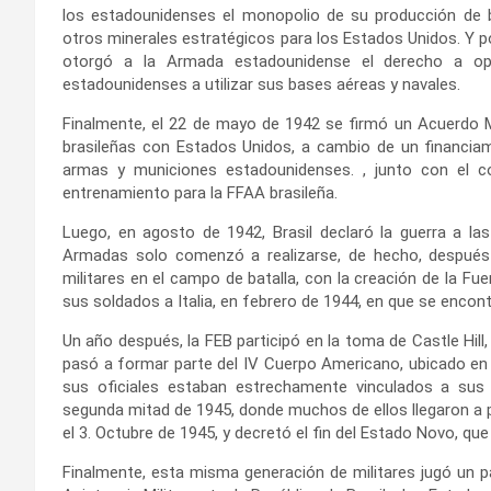
los estadounidenses el monopolio de su producción de ba
otros minerales estratégicos para los Estados Unidos. Y p
otorgó a la Armada estadounidense el derecho a ope
estadounidenses a utilizar sus bases aéreas y navales.
Finalmente, el 22 de mayo de 1942 se firmó un Acuerdo Mi
brasileñas con Estados Unidos, a cambio de un financiam
armas y municiones estadounidenses. , junto con el c
entrenamiento para la FFAA brasileña.
Luego, en agosto de 1942, Brasil declaró la guerra a la
Armadas solo comenzó a realizarse, de hecho, después d
militares en el campo de batalla, con la creación de la Fue
sus soldados a Italia, en febrero de 1944, en que se encon
Un año después, la FEB participó en la toma de Castle Hill,
pasó a formar parte del IV Cuerpo Americano, ubicado en el
sus oficiales estaban estrechamente vinculados a sus 
segunda mitad de 1945, donde muchos de ellos llegaron a pa
el 3. Octubre de 1945, y decretó el fin del Estado Novo, qu
Finalmente, esta misma generación de militares jugó un pa