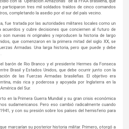
cidió con la “Operación Amazonas” de la FFAA brasileña, que
ue participaron tres mil soldados traídos de cinco comandos
ros, completando la asedio por el sur del país vecino.
a, fue tratada por las autoridades militares locales como un
ra acuerdos y cubre decisiones que conciernen al futuro de
 son nuevas ni originales y reproducen la historia de largo
Unidos, que comenzaron en la primera mitad del siglo XX, se
Fuerzas Armadas. Una larga historia, pero que puede y debe
.
 del barón de Rio Branco y el presidente Hermes da Fonseca
ntre Brasil y Estados Unidos, que debe ocurrir junto con la
zación de las Fuerzas Armadas brasileñas. El objetivo era
ntina, más rica y poderosa y apoyada por Inglaterra en la
 América del Sur.
to en la Primera Guerra Mundial y su gran crisis económica
cinos sudamericanos. Pero eso cambió radicalmente cuando
1941, y con su presión sobre los países del hemisferio para
e marcarían su posterior historia militar. Primero, otorgó a