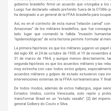
gobierno brasileño firmó un acuerdo que otorgaba a los n
Luego fue declarado «aliado preferido fuera de la OTAN» po
ha designado a un general de la FFAA brasileña para ocupa
Así, es en el contexto de esta nueva “relación carnal” co
Amazonas” de los militares brasileños, que fue consagrad
lado. lugar que comandó la fallida “invasión humanita
“epidemiológicas” de esta historia permite formular al men
La primera hipótesis es que los militares jugaron un papel 
del siglo XX: el 24 de octubre de 1930; el 19 de noviembre 
31 de marzo de 1964; y aunque menos directamente, tam
segunda hipótesis es que los acuerdos militares y las rela
muy estrecha con casi todos estos golpes, especialmente
acuerdos militares y golpes de estado estuvieron casi inv
intervenciones externas de la FFAA norteamericana. Y final
De todos modos, además de estos hallazgos, sigue siendo 
Estados Unidos, contra Venezuela, solo repite y prolo
transformar Brasil en un “estado vasallo”. [2] del imperio
general Golbery do Couto e Silva.