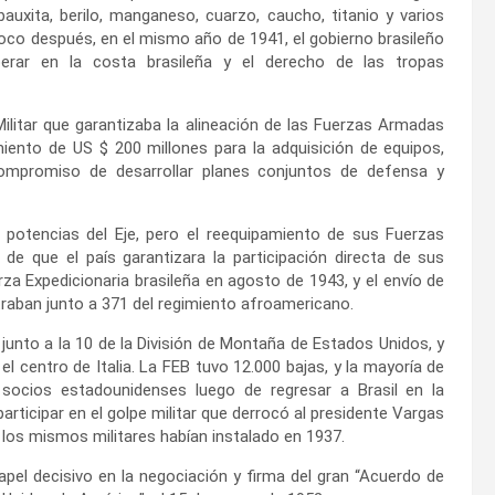
uxita, berilo, manganeso, cuarzo, caucho, titanio y varios
oco después, en el mismo año de 1941, el gobierno brasileño
rar en la costa brasileña y el derecho de las tropas
litar que garantizaba la alineación de las Fuerzas Armadas
iento de US $ 200 millones para la adquisición de equipos,
ompromiso de desarrollar planes conjuntos de defensa y
s potencias del Eje, pero el reequipamiento de sus Fuerzas
e que el país garantizara la participación directa de sus
rza Expedicionaria brasileña en agosto de 1943, y el envío de
traban junto a 371 del regimiento afroamericano.
 junto a la 10 de la División de Montaña de Estados Unidos, y
 centro de Italia. La FEB tuvo 12.000 bajas, y la mayoría de
socios estadounidenses luego de regresar a Brasil en la
rticipar en el golpe militar que derrocó al presidente Vargas
e los mismos militares habían instalado en 1937.
pel decisivo en la negociación y firma del gran “Acuerdo de