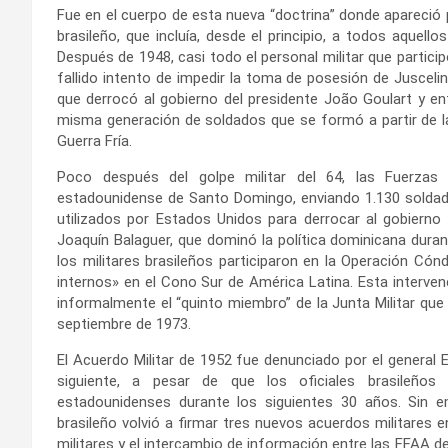
Fue en el cuerpo de esta nueva “doctrina” donde apareció 
brasileño, que incluía, desde el principio, a todos aquello
Después de 1948, casi todo el personal militar que partici
fallido intento de impedir la toma de posesión de Juscelin
que derrocó al gobierno del presidente João Goulart y en
misma generación de soldados que se formó a partir de la
Guerra Fría.
Poco después del golpe militar del 64, las Fuerzas 
estadounidense de Santo Domingo, enviando 1.130 soldado
utilizados por Estados Unidos para derrocar al gobierno 
Joaquín Balaguer, que dominó la política dominicana duran
los militares brasileños participaron en la Operación Có
internos» en el Cono Sur de América Latina. Esta interven
informalmente el “quinto miembro” de la Junta Militar que 
septiembre de 1973.
El Acuerdo Militar de 1952 fue denunciado por el general E
siguiente, a pesar de que los oficiales brasileño
estadounidenses durante los siguientes 30 años. Sin e
brasileño volvió a firmar tres nuevos acuerdos militares 
militares y el intercambio de información entre las FFAA de 