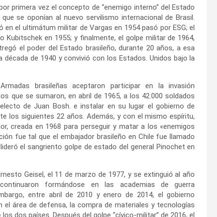
por primera vez el concepto de “enemigo interno” del Estado
s que se oponían al nuevo servilismo internacional de Brasil.
pó en el ultimátum militar de Vargas en 1954 pasó por ESG; el
o Kubitschek en 1955; y finalmente, el golpe militar de 1964,
tregó el poder del Estado brasileño, durante 20 años, a esa
 década de 1940 y convivió con los Estados. Unidos bajo la
Armadas brasileñas aceptaron participar en la invasión
s que se sumaron, en abril de 1965, a los 42.000 soldados
electo de Juan Bosh. e instalar en su lugar el gobierno de
te los siguientes 22 años. Además, y con el mismo espíritu,
ndor, creada en 1968 para perseguir y matar a los «enemigos
ción fue tal que el embajador brasileño en Chile fue llamado
lideró el sangriento golpe de estado del general Pinochet en
rnesto Geisel, el 11 de marzo de 1977, y se extinguió al año
s continuaron formándose en las academias de guerra
mbargo, entre abril de 2010 y enero de 2014, el gobierno
en el área de defensa, la compra de materiales y tecnologías
los dos países. Después del golpe “cívico-militar” de 2016, el