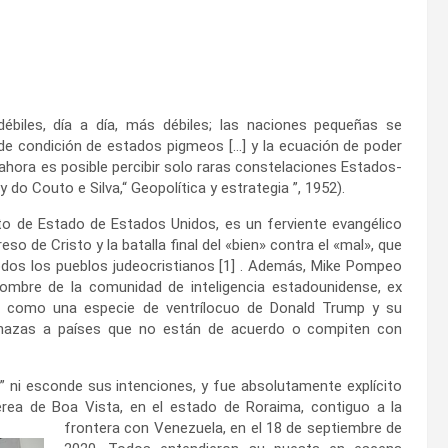
biles, día a día, más débiles; las naciones pequeñas se
lde condición de estados pigmeos […] y la ecuación de poder
ahora es posible percibir solo raras constelaciones Estados-
do Couto e Silva,“ Geopolítica y estrategia ”, 1952).
o de Estado de Estados Unidos, es un ferviente evangélico
so de Cristo y la batalla final del «bien» contra el «mal», que
odos los pueblos judeocristianos [1] . Además, Mike Pompeo
ombre de la comunidad de inteligencia estadounidense, ex
ra como una especie de ventrílocuo de Donald Trump y su
enazas a países que no están de acuerdo o compiten con
 ni esconde sus intenciones, y fue absolutamente explícito
Aérea de Boa Vista, en
el estado de Roraima, contiguo a la
frontera con Venezuela, en el 18 de septiembre de