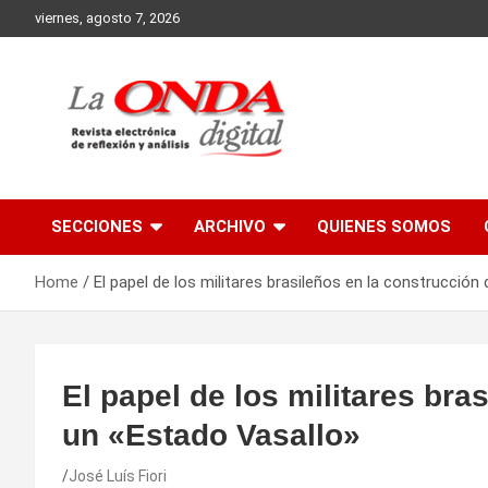
Skip
viernes, agosto 7, 2026
to
content
Revista electronica de reflexion y analisis
SECCIONES
ARCHIVO
QUIENES SOMOS
Home
El papel de los militares brasileños en la construcción
El papel de los militares bra
un «Estado Vasallo»
José Luís Fiori