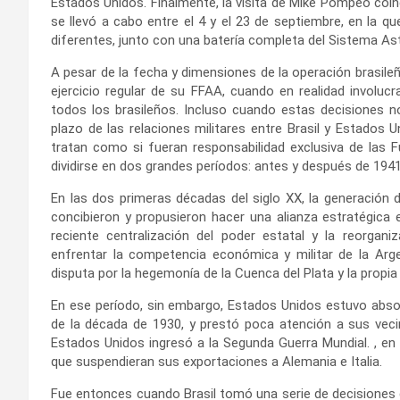
Estados Unidos. Finalmente, la visita de Mike Pompeo coin
se llevó a cabo entre el 4 y el 23 de septiembre, en la q
diferentes, junto con una batería completa del Sistema Ast
A pesar de la fecha y dimensiones de la operación brasileñ
ejercicio regular de su FFAA, cuando en realidad involuc
todos los brasileños. Incluso cuando estas decisiones no
plazo de las relaciones militares entre Brasil y Estados 
tratan como si fueran responsabilidad exclusiva de las 
dividirse en dos grandes períodos: antes y después de 1941
En las dos primeras décadas del siglo XX, la generación
concibieron y propusieron hacer una alianza estratégica e
reciente centralización del poder estatal y la reorgani
enfrentar la competencia económica y militar de la Arge
disputa por la hegemonía de la Cuenca del Plata y la propia
En ese período, sin embargo, Estados Unidos estuvo absor
de la década de 1930, y prestó poca atención a sus ve
Estados Unidos ingresó a la Segunda Guerra Mundial. , en 
que suspendieran sus exportaciones a Alemania e Italia.
Fue entonces cuando Brasil tomó una serie de decisiones qu