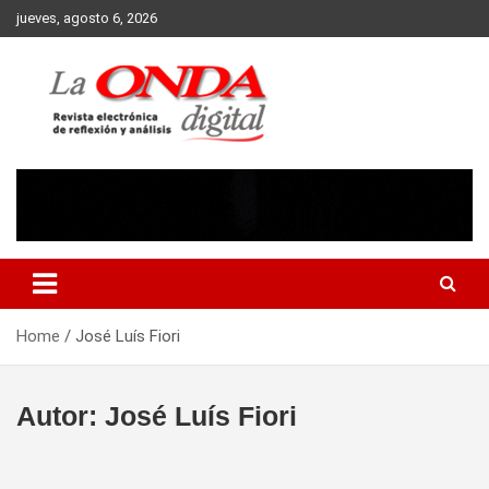
Skip
jueves, agosto 6, 2026
to
content
Revista electronica de reflexion y analisis
Home
José Luís Fiori
Autor:
José Luís Fiori