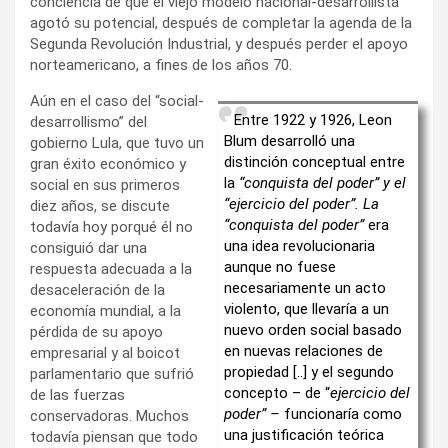
conciencia de que el viejo modelo nacional-desarrollista
agotó su potencial, después de completar la agenda de la
Segunda Revolución Industrial, y después perder el apoyo
norteamericano, a fines de los años 70.
Aún en el caso del “social-
Entre 1922 y 1926, Leon
desarrollismo” del
Blum desarrolló una
gobierno Lula, que tuvo un
distinción conceptual entre
gran éxito económico y
la
“conquista del poder” y el
social en sus primeros
“ejercicio del poder”. La
diez años, se discute
“conquista del poder”
era
todavía hoy porqué él no
una idea revolucionaria
consiguió dar una
aunque no fuese
respuesta adecuada a la
necesariamente un acto
desaceleración de la
violento, que llevaría a un
economía mundial, a la
nuevo orden social basado
pérdida de su apoyo
en nuevas relaciones de
empresarial y al boicot
propiedad [..] y el segundo
parlamentario que sufrió
concepto – de “
ejercicio del
de las fuerzas
poder” –
funcionaría como
conservadoras. Muchos
una justificación teórica
todavía piensan que todo