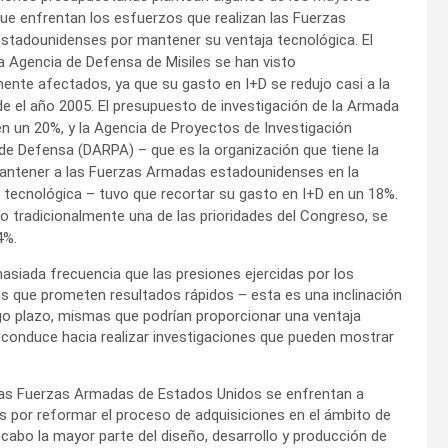
ue enfrentan los esfuerzos que realizan las Fuerzas
tadounidenses por mantener su ventaja tecnológica. El
 la Agencia de Defensa de Misiles se han visto
mente afectados, ya que su gasto en I+D se redujo casi a la
e el año 2005. El presupuesto de investigación de la Armada
en un 20%, y la Agencia de Proyectos de Investigación
e Defensa (DARPA) – que es la organización que tiene la
antener a las Fuerzas Armadas estadounidenses en la
 tecnológica – tuvo que recortar su gasto en I+D en un 18%.
do tradicionalmente una de las prioridades del Congreso, se
4%.
asiada frecuencia que las presiones ejercidas por los
s que prometen resultados rápidos – esta es una inclinación
go plazo, mismas que podrían proporcionar una ventaja
 conduce hacia realizar investigaciones que pueden mostrar
 las Fuerzas Armadas de Estados Unidos se enfrentan a
s por reformar el proceso de adquisiciones en el ámbito de
a cabo la mayor parte del diseño, desarrollo y producción de