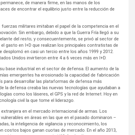
s permanece, de manera firme, en las manos de los
ces de encontrar el equilibrio justo entre la reducción de
s fuerzas militares imitaban el papel de la competencia en el
nnovación. Sin embargo, debido a que la Guerra Fría llegó a su
elante del resto; y consecuentemente, se privó al sector de
 el gasto en I+D que realizan los principales contratistas de
 desplomó en casi un tercio entre los años 1999 y 2012.
tados Unidos invirtieron entre 4 a 6 veces más en I+D.
u base industrial en el sector de defensa. El aumento de la
mías emergentes ha erosionado la capacidad de fabricación
aís para desarrollar las plataformas de defensa más
 de la defensa creaba las nuevas tecnologías que ayudaban a
gías como los láseres, el GPS y la red de Internet. Hoy en
nología civil la que tome el liderazgo.
 extranjera en el mercado internacional de armas. Los
vulnerables en áreas en las que en el pasado dominaron –
das, la inteligencia de vigilancia y reconocimiento, los
con costos bajos ganan cuotas de mercado. En el año 2013,