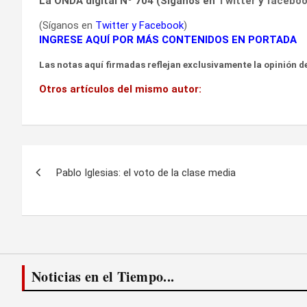
La ONDA digital Nº 704 (Síganos en
Twitter
y
facebo
(Síganos en
Twitter
y
Facebook
)
INGRESE AQUÍ POR MÁS CONTENIDOS EN PORTADA
Las notas aquí firmadas reflejan exclusivamente la opinión de
Otros artículos del mismo autor:
Navegación
Pablo Iglesias: el voto de la clase media
de
entradas
Noticias en el Tiempo...