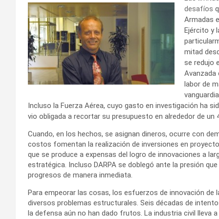
desafíos
q
Armadas es
Ejército y
particular
mitad desd
se redujo 
Avanzada d
labor de m
vanguardia
Incluso la Fuerza Aérea, cuyo gasto en investigación ha si
vio obligada a recortar su presupuesto en alrededor de un 
Cuando, en los hechos, se asignan dineros, ocurre con dem
costos fomentan la realización de inversiones en proyecto
que se produce a expensas del logro de innovaciones a lar
estratégica. Incluso DARPA se doblegó ante la presión que
progresos de manera inmediata.
Para empeorar las cosas, los esfuerzos de innovación de
diversos problemas estructurales. Seis décadas de intento
la defensa aún no han dado frutos. La industria civil lleva 