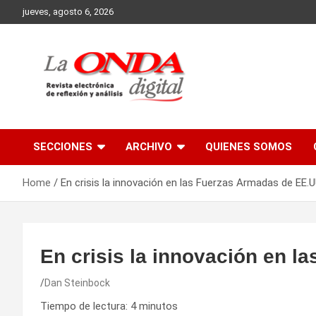
Skip
jueves, agosto 6, 2026
to
content
Revista electronica de reflexion y analisis
SECCIONES
ARCHIVO
QUIENES SOMOS
Home
En crisis la innovación en las Fuerzas Armadas de EE.
En crisis la innovación en 
Dan Steinbock
Tiempo de lectura:
4
minutos