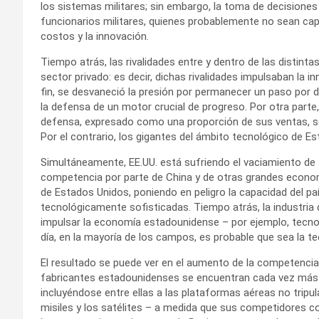
los sistemas militares; sin embargo, la toma de decisione
funcionarios militares, quienes probablemente no sean capa
costos y la innovación.
Tiempo atrás, las rivalidades entre y dentro de las distinta
sector privado: es decir, dichas rivalidades impulsaban la i
fin, se desvaneció la presión por permanecer un paso por d
la defensa de un motor crucial de progreso. Por otra parte,
defensa, expresado como una proporción de sus ventas, se
Por el contrario, los gigantes del ámbito tecnológico de Es
Simultáneamente, EE.UU. está sufriendo el vaciamiento de s
competencia por parte de China y de otras grandes econo
de Estados Unidos, poniendo en peligro la capacidad del p
tecnológicamente sofisticadas. Tiempo atrás, la industria
impulsar la economía estadounidense – por ejemplo, tecnolo
día, en la mayoría de los campos, es probable que sea la tec
El resultado se puede ver en el aumento de la competencia
fabricantes estadounidenses se encuentran cada vez más 
incluyéndose entre ellas a las plataformas aéreas no tripula
misiles y los satélites – a medida que sus competidores 