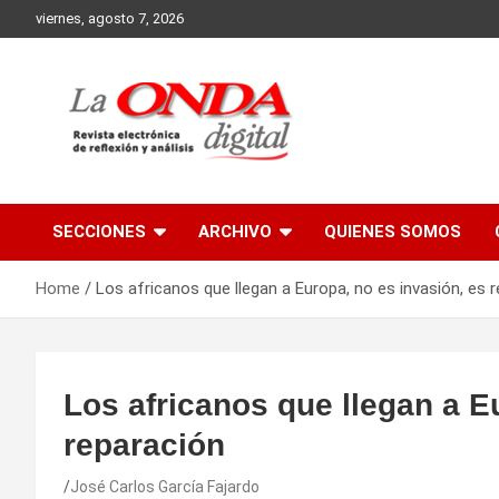
Skip
viernes, agosto 7, 2026
to
content
Revista electronica de reflexion y analisis
SECCIONES
ARCHIVO
QUIENES SOMOS
Home
Los africanos que llegan a Europa, no es invasión, es 
Los africanos que llegan a E
reparación
José Carlos García Fajardo