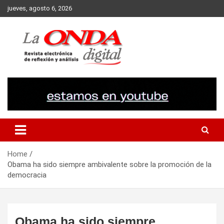
Skip
jueves, agosto 6, 2026
to
content
Revista electronica de reflexion y analisis
Home
Obama ha sido siempre ambivalente sobre la promoción de la
democracia
Obama ha sido siempre