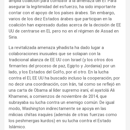
amplia coalición para combatir a la amenaza del EI. Para
asegurar la legitimidad del esfuerzo, ha sido importante
contar con el apoyo de los países árabes. Sin embargo,
varios de los diez Estados árabes que participan en la
coalición han expresado dudas acerca de la decisión de EE
UU de centrarse en EL pero no en el régimen de Assad en
Siria.
La revitalizada amenaza yihadista ha dado lugar a
colaboraciones inusuales que se solapan con la
tradicional alianza de EE UU con Israel (y los otros dos
firmantes del proceso de paz, Egipto y Jordania) por un
lado, y los Estados del Golfo, por el otro. En la lucha
contra el EI, EE UU ha buscado incluso la cooperación, por
no decir una coordinación, con Irán, tal como se reflejó en
una carta de Obama al líder supremo iraní, el ayatolá Ali
Khamenei, a comienzos de noviembre de 2014, que
subrayaba su lucha contra un enemigo común. De igual
modo, Washington indirectamente se apoya en las
milicias chiítas iraquíes (además de otras fuerzas como
los peshmergas kurdos) en su lucha contra el Estado
Islámico.