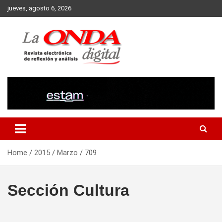
Skip
jueves, agosto 6, 2026
to
content
Revista electronica de reflexion y analisis
Home
2015
Marzo
709