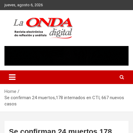
Skip
jueves, agosto 6, 2026
to
content
Revista electronica de reflexion y analisis
Home
Se confirman 24 muertos,178 internados en CTI, 667 nuevos
casos
Se confirman 24 muertos,178