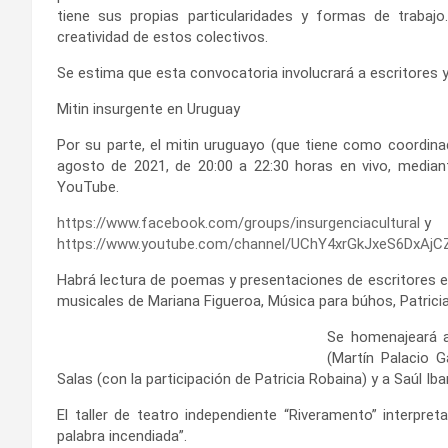
tiene sus propias particularidades y formas de traba
creatividad de estos colectivos.
Se estima que esta convocatoria involucrará a escritores 
Mitin insurgente en Uruguay
Por su parte, el mitin uruguayo (que tiene como coordinad
agosto de 2021, de 20:00 a 22:30 horas en vivo, median
YouTube.
https://www.facebook.com/groups/insurgenciacultural
y
https://www.youtube.com/channel/UChY4xrGkJxeS6DxAj
Habrá lectura de poemas y presentaciones de escritores e
musicales de Mariana Figueroa, Música para búhos, Patrici
Se homenajeará a
(Martín Palacio G
Salas (con la participación de Patricia Robaina) y a Saúl Ib
El taller de teatro independiente “Riveramento” interpr
palabra incendiada”.