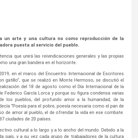
ea un arte y una cultura no como reproducción de la
dora puesta al servicio del pueblo.
cia que unirá las reivindicaciones generales y las propias
como una gran bandera en el horizonte.
2019, en el marco del Encuentro Internacional de Escritores
on gatillo”, que se realizó en Monte Hermoso, se discutió el
realización del 18 de agosto como el Día Internacional de la
e Federico García Lorca y porque su figura condensa varias
 de los pueblos, del profundo amor a la humanidad, de la
ecía “Poesía para el pobre, poesía necesaria como el pan de
so de amor al pueblo, el de ofrendar la vida en ese combate.
87 ciudades de 20 países.
ivo cultural a lo largo y a lo ancho del mundo. Debido a la
a país, y a su vez cada grupo de trabajadores de la cultura