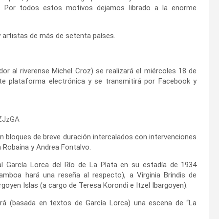
jo. Por todos estos motivos dejamos librado a la enorme
y artistas de más de setenta países.
or al riverense Michel Croz) se realizará el miércoles 18 de
te plataforma electrónica y se transmitirá por Facebook y
CZJzGA
n bloques de breve duración intercalados con intervenciones
a Robaina y Andrea Fontalvo.
l García Lorca del Río de La Plata en su estadía de 1934
amboa hará una reseña al respecto), a Virginia Brindis de
argoyen Islas (a cargo de Teresa Korondi e Itzel Ibargoyen).
etará (basada en textos de García Lorca) una escena de “La