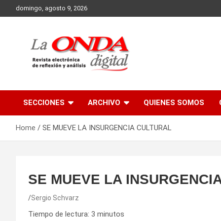
Skip
domingo, agosto 9, 2026
to
content
Revista electronica de reflexion y analisis
SECCIONES
ARCHIVO
QUIENES SOMOS
Home
SE MUEVE LA INSURGENCIA CULTURAL
SE MUEVE LA INSURGENCI
Sergio Schvarz
Tiempo de lectura:
3
minutos