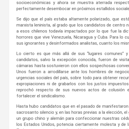
socioeconómicas y ahora se muestra aterrada respect
perfectamente desembocar en próximos estallidos sociale
Se dijo que el país estaba altamente polarizado, que está
marxista leninista, al grado que los candidatos de centr
a esos chilenos todavía impactados por lo que fue la dic
horrores que vive Venezuela, Nicaragua y Cuba. Para lo cu
sus ignorantes y desinformados analistas, cuanto los mism
Lo cierto es que más allá de sus “lugares comunes” y
candidatos, salvo la excepción conocida, fueron de visit
cámaras hasta sostuvieron con ellos sospechosas conversa
Unos fueron a arrodillarse ante los hombres de negocio
urgencias sociales del país, sobre todo para obtener recu
expropiaciones ni de grabarlos con los justos impuesto
reprochó respecto de sus nuevos actos de colusión eva
fortalecer el sindicalismo.
Hasta hubo candidatos que en el pasado de manifestaron 
sacrosanto silencio y, en las horas previas a la elección, e
un grupo chino y alemán para confeccionar nuestras cédu
los Estados Unidos, potencia ciertamente molesta y de l