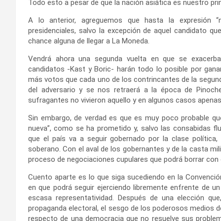
Todo esto a pesar de que la nación asiática es nuestro pri
A lo anterior, agreguemos que hasta la expresión “n
presidenciales, salvo la excepción de aquel candidato qu
chance alguna de llegar a La Moneda.
Vendrá ahora una segunda vuelta en que se exacerbará
candidatos -Kast y Boric- harán todo lo posible por gan
más votos que cada uno de los contrincantes de la segunda 
del adversario y se nos retraerá a la época de Pinoch
sufragantes no vivieron aquello y en algunos casos apenas
Sin embargo, de verdad es que es muy poco probable que
nueva”, como se ha prometido y, salvo las consabidas fluc
que el país va a seguir gobernado por la clase polític
soberano. Con el aval de los gobernantes y de la casta mil
proceso de negociaciones cupulares que podrá borrar con 
Cuento aparte es lo que siga sucediendo en la Convenció
en que podrá seguir ejerciendo libremente enfrente de 
escasa representatividad. Después de una elección qu
propaganda electoral, el sesgo de los poderosos medios d
respecto de una democracia que no resuelve sus problema