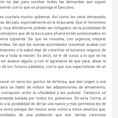
ente no dan para resolver todas las demandas que siguen
sentir con lo que se proponga el Ejecutivo.
les costaría mucho gobernar. Así como les sería demasiado
onas del país, especialmente en la Araucanía. Que el fenómeno
s, muy difícilmente podrían ser mitigados sin la posibilidad de
 conceptos que de la boca para afuera están posicionados en
ema izquierda. Sin que se resuelva, con urgencia, mejorar
amilias. Sin que las nuevas autoridades resuelvan acabar con
nsiones y la salud deje de constituir el lucrativo negocio de
ria a toda la nación. Es decir, se le dé curso a lo que se ha
in avance alguno y con el agravante de que para, aliviar la
 de los futuros jubilados, con lo que sus expectativas de un
evisar en serio los gastos de defensa, que dan origen a una
quiera se habló de reducir las adquisiciones de armamento,
rrupción entre la oficialidad y las policías. Tampoco se
 demanda burlada por todos los gobiernos. De esta forma, el
to a la posibilidad de dictar una nueva y más permisiva ley de
nes entre parejas del mismo sexo como a otros asuntos que,
ioridades de una población que vive tantas carencias