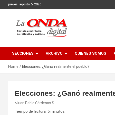
Skip
jueves, agosto 6, 2026
to
content
Revista electronica de reflexion y analisis
SECCIONES
ARCHIVO
QUIENES SOMOS
Home
Elecciones: ¿Ganó realmente el pueblo?
Elecciones: ¿Ganó realmente
Juan Pablo Cárdenas S.
Tiempo de lectura:
5
minutos