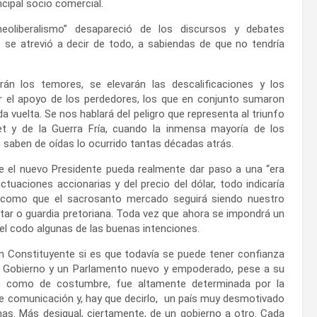
ncipal socio comercial.
eoliberalismo” desapareció de los discursos y debates
e se atrevió a decir de todo, a sabiendas de que no tendría
n los temores, se elevarán las descalificaciones y los
ar el apoyo de los perdedores, los que en conjunto sumaron
vuelta. Se nos hablará del peligro que representa al triunfo
et y de la Guerra Fría, cuando la inmensa mayoría de los
 saben de oídas lo ocurrido tantas décadas atrás.
 el nuevo Presidente pueda realmente dar paso a una “era
tuaciones accionarias y del precio del dólar, todo indicaría
a, como que el sacrosanto mercado seguirá siendo nuestro
itar o guardia pretoriana. Toda vez que ahora se impondrá un
el codo algunas de las buenas intenciones.
n Constituyente si es que todavía se puede tener confianza
un Gobierno y un Parlamento nuevo y empoderado, pese a su
e, como de costumbre, fue altamente determinada por la
e comunicación y, hay que decirlo, un país muy desmotivado
s. Más desigual, ciertamente, de un gobierno a otro. Cada