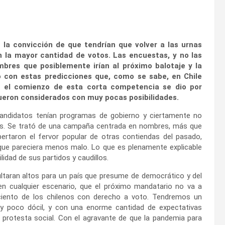
 la convicción de que tendrían que volver a las urnas
n la mayor cantidad de votos. Las encuestas, y no las
mbres que posiblemente irían al próximo balotaje y la
 con estas predicciones que, como se sabe, en Chile
e el comienzo de esta corta competencia se dio por
fueron considerados con muy pocas posibilidades.
candidatos tenían programas de gobierno y ciertamente no
es. Se trató de una campaña centrada en nombres, más que
ertaron el fervor popular de otras contiendas del pasado,
que pareciera menos malo. Lo que es plenamente explicable
ilidad de sus partidos y caudillos.
ultaran altos para un país que presume de democrático y del
, en cualquier escenario, que el próximo mandatario no va a
ciento de los chilenos con derecho a voto. Tendremos un
uy poco dócil, y con una enorme cantidad de expectativas
 protesta social. Con el agravante de que la pandemia para