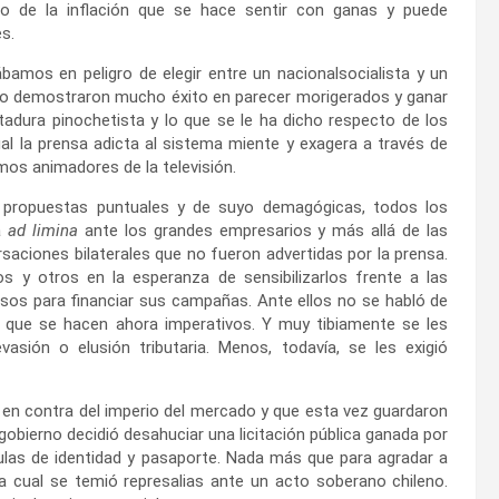
o de la inflación que se hace sentir con ganas y puede
s.
bamos en peligro de elegir entre un nacionalsocialista y un
o no demostraron mucho éxito en parecer morigerados y ganar
tadura pinochetista y lo que se le ha dicho respecto de los
al la prensa adicta al sistema miente y exagera a través de
os animadores de la televisión.
 propuestas puntuales y de suyo demagógicas, todos los
a
ad limina
ante los grandes empresarios y más allá de las
ciones bilaterales que no fueron advertidas por la prensa.
s y otros en la esperanza de sensibilizarlos frente a las
rsos para financiar sus campañas. Ante ellos no se habló de
s que se hacen ahora imperativos. Y muy tibiamente se les
sión o elusión tributaria. Menos, todavía, se les exigió
en contra del imperio del mercado y que esta vez guardaron
l gobierno decidió desahuciar una licitación pública ganada por
las de identidad y pasaporte. Nada más que para agradar a
a cual se temió represalias ante un acto soberano chileno.