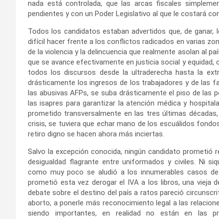
nada está controlada, que las arcas fiscales simplem
pendientes y con un Poder Legislativo al que le costará con
Todos los candidatos estaban advertidos que, de ganar, 
difícil hacer frente a los conflictos radicados en varias z
de la violencia y la delincuencia que realmente asolan al paí
que se avance efectivamente en justicia social y equidad,
todos los discursos desde la ultraderecha hasta la extr
drásticamente los ingresos de los trabajadores y de las f
las abusivas AFPs, se suba drásticamente el piso de las pe
las isapres para garantizar la atención médica y hospitala
prometido transversalmente en las tres últimas décadas, s
crisis, se tuviera que echar mano de los escuálidos fondos
retiro digno se hacen ahora más inciertas.
Salvo la excepción conocida, ningún candidato prometió r
desigualdad flagrante entre uniformados y civiles. Ni si
como muy poco se aludió a los innumerables casos de co
prometió esta vez derogar el IVA a los libros, una vieja
debate sobre el destino del país a ratos pareció circunscri
aborto, a ponerle más reconocimiento legal a las relacio
siendo importantes, en realidad no están en las pr