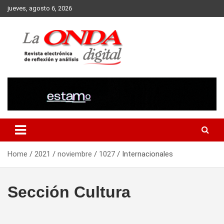
Skip
jueves, agosto 6, 2026
to
content
Revista electronica de reflexion y analisis
Home
2021
noviembre
1027
Internacionales