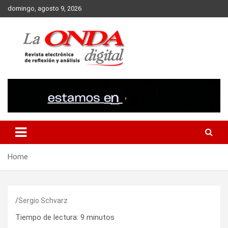
Skip
domingo, agosto 9, 2026
to
content
Revista electronica de reflexion y analisis
Home
Sergio Schvarz
Tiempo de lectura:
9
minutos