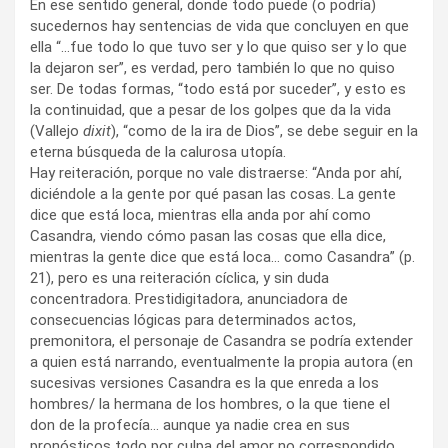
En ese sentido general, donde todo puede (o podría)
sucedernos hay sentencias de vida que concluyen en que
ella “…fue todo lo que tuvo ser y lo que quiso ser y lo que
la dejaron ser”, es verdad, pero también lo que no quiso
ser. De todas formas, “todo está por suceder”, y esto es
la continuidad, que a pesar de los golpes que da la vida
(Vallejo
dixit
), “como de la ira de Dios”, se debe seguir en la
eterna búsqueda de la calurosa utopía.
Hay reiteración, porque no vale distraerse: “Anda por ahí,
diciéndole a la gente por qué pasan las cosas. La gente
dice que está loca, mientras ella anda por ahí como
Casandra, viendo cómo pasan las cosas que ella dice,
mientras la gente dice que está loca… como Casandra” (p.
21), pero es una reiteración cíclica, y sin duda
concentradora. Prestidigitadora, anunciadora de
consecuencias lógicas para determinados actos,
premonitora, el personaje de Casandra se podría extender
a quien está narrando, eventualmente la propia autora (en
sucesivas versiones Casandra es la que enreda a los
hombres/ la hermana de los hombres, o la que tiene el
don de la profecía… aunque ya nadie crea en sus
pronósticos todo por culpa del amor no correspondido