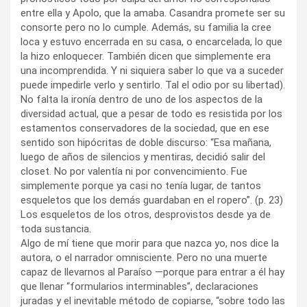
entre ella y Apolo, que la amaba. Casandra promete ser su
consorte pero no lo cumple. Además, su familia la cree
loca y estuvo encerrada en su casa, o encarcelada, lo que
la hizo enloquecer. También dicen que simplemente era
una incomprendida. Y ni siquiera saber lo que va a suceder
puede impedirle verlo y sentirlo. Tal el odio por su libertad).
No falta la ironía dentro de uno de los aspectos de la
diversidad actual, que a pesar de todo es resistida por los
estamentos conservadores de la sociedad, que en ese
sentido son hipócritas de doble discurso: “Esa mañana,
luego de años de silencios y mentiras, decidió salir del
closet. No por valentía ni por convencimiento. Fue
simplemente porque ya casi no tenía lugar, de tantos
esqueletos que los demás guardaban en el ropero”. (p. 23)
Los esqueletos de los otros, desprovistos desde ya de
toda sustancia.
Algo de mí tiene que morir para que nazca yo, nos dice la
autora, o el narrador omnisciente. Pero no una muerte
capaz de llevarnos al Paraíso —porque para entrar a él hay
que llenar “formularios interminables”, declaraciones
juradas y el inevitable método de copiarse, “sobre todo las