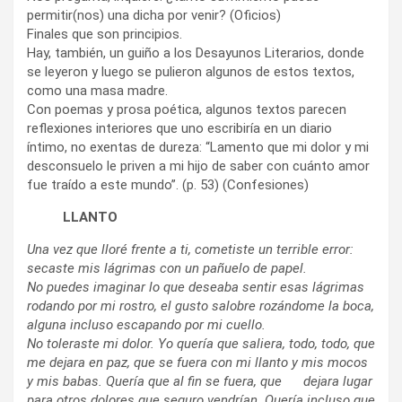
permitir(nos) una dicha por venir? (Oficios)
Finales que son principios.
Hay, también, un guiño a los Desayunos Literarios, donde
se leyeron y luego se pulieron algunos de estos textos,
como una masa madre.
Con poemas y prosa poética, algunos textos parecen
reflexiones interiores que uno escribiría en un diario
íntimo, no exentas de dureza: “Lamento que mi dolor y mi
desconsuelo le priven a mi hijo de saber con cuánto amor
fue traído a este mundo”. (p. 53) (Confesiones)
LLANTO
Una vez que lloré frente a ti, cometiste un terrible error:
secaste mis lágrimas con un pañuelo de papel.
No puedes imaginar lo que deseaba sentir esas lágrimas
rodando por mi rostro, el gusto salobre rozándome la boca,
alguna incluso escapando por mi cuello.
No toleraste mi dolor. Yo quería que saliera, todo, todo, que
me dejara en paz, que se fuera con mi llanto y mis mocos
y mis babas. Quería que al fin se fuera, que dejara lugar
para otros dolores que seguro vendrían. Quería incluso que