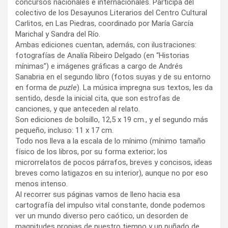
concursos nacionales e internacionales. Participa del
colectivo de los Desayunos Literarios del Centro Cultural
Carlitos, en Las Piedras, coordinado por María García
Marichal y Sandra del Río.
Ambas ediciones cuentan, además, con ilustraciones:
fotografías de Analía Ribeiro Delgado (en “Historias
mínimas”) e imágenes gráficas a cargo de Andrés
Sanabria en el segundo libro (fotos suyas y de su entorno
en forma de
puzle
). La música impregna sus textos, les da
sentido, desde la inicial cita, que son estrofas de
canciones, y que anteceden al relato.
Son ediciones de bolsillo, 12,5 x 19 cm., y el segundo más
pequeño, incluso: 11 x 17 cm.
Todo nos lleva a la escala de lo mínimo (mínimo tamaño
físico de los libros, por su forma exterior; los
microrrelatos de pocos párrafos, breves y concisos, ideas
breves como latigazos en su interior), aunque no por eso
menos intenso.
Al recorrer sus páginas vamos de lleno hacia esa
cartografía del impulso vital constante, donde podemos
ver un mundo diverso pero caótico, un desorden de
magnitudes propias de nuestro tiempo y un puñado de