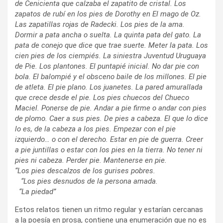
de Cenicienta que calzaba el zapatito de cristal. Los
zapatos de rubí en los pies de Dorothy en El mago de Oz.
Las zapatillas rojas de Radecki. Los pies de la ama.
Dormir a pata ancha o suelta. La quinta pata del gato. La
pata de conejo que dice que trae suerte. Meter la pata. Los
cien pies de los ciempiés. La siniestra Juventud Uruguaya
de Pie. Los plantones. El puntapié inicial. No dar pie con
bola. El balompié y el obsceno baile de los millones. El pie
de atleta. El pie plano. Los juanetes. La pared amurallada
que crece desde el pie. Los pies chuecos del Chueco
Maciel. Ponerse de pie. Andar a pie firme o andar con pies
de plomo. Caer a sus pies. De pies a cabeza. El que lo dice
lo es, de la cabeza a los pies. Empezar con el pie
izquierdo… o con el derecho. Estar en pie de guerra. Creer
a pie juntillas o estar con los pies en la tierra. No tener ni
pies ni cabeza. Perder pie. Mantenerse en pie.
“Los pies descalzos de los gurises pobres.
“Los pies desnudos de la persona amada.
“La piedad”
Estos relatos tienen un ritmo regular y estarían cercanas
a la poesía en prosa, contiene una enumeración que no es