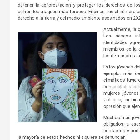
detener la deforestación y proteger los derechos de lo
sufren los ataques más feroces. Filipinas fue el número u
derecho a la tierra y del medio ambiente asesinados en 2020
Actualmente, la 
Los riesgos in
identidades agr
miembros de la 
los defensores e
Estos jóvenes de
ejemplo, más de
climáticos tuvier
comunidades indí
mujeres jóvene
violencia, inclu
opresión que ejer
Muchos más jóven
obligados a esc
contactos y poder
la mayoría de estos hechos ni siquiera se denuncian.