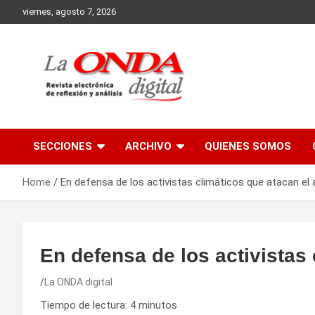
Skip
viernes, agosto 7, 2026
to
content
Revista electronica de reflexion y analisis
SECCIONES
ARCHIVO
QUIENES SOMOS
Home
En defensa de los activistas climáticos que atacan el 
En defensa de los activistas 
La ONDA digital
Tiempo de lectura:
4
minutos