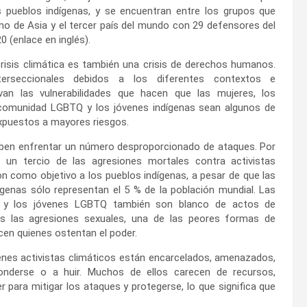
s pueblos indígenas, y se encuentran entre los grupos que
no de Asia y el tercer país del mundo con 29 defensores del
 (enlace en inglés).
crisis climática es también una crisis de derechos humanos.
terseccionales debidos a los diferentes contextos e
avan las vulnerabilidades que hacen que las mujeres, los
comunidad LGBTQ y los jóvenes indígenas sean algunos de
xpuestos a mayores riesgos.
ben enfrentar un número desproporcionado de ataques. Por
 un tercio de las agresiones mortales contra activistas
on como objetivo a los pueblos indígenas, a pesar de que las
genas sólo representan el 5 % de la población mundial. Las
s y los jóvenes LGBTQ también son blanco de actos de
idas las agresiones sexuales, una de las peores formas de
cen quienes ostentan el poder.
es activistas climáticos están encarcelados, amenazados,
onderse o a huir. Muchos de ellos carecen de recursos,
 para mitigar los ataques y protegerse, lo que significa que