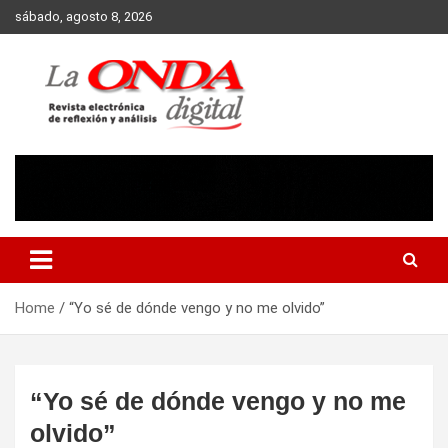
Skip
sábado, agosto 8, 2026
to
content
Revista electronica de reflexion y analisis
Home
“Yo sé de dónde vengo y no me olvido”
“Yo sé de dónde vengo y no me
olvido”