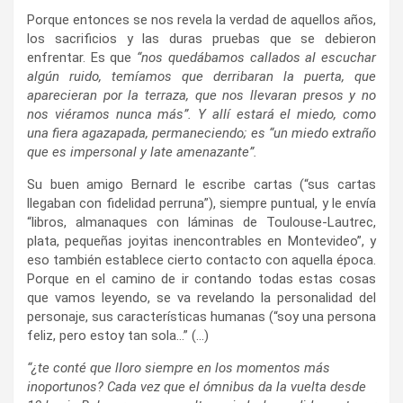
Porque entonces se nos revela la verdad de aquellos años,
los sacrificios y las duras pruebas que se debieron
enfrentar. Es que
“nos quedábamos callados al escuchar
algún ruido, temíamos que derribaran la puerta, que
aparecieran por la terraza, que nos llevaran presos y no
nos viéramos nunca más”. Y allí estará el miedo, como
una fiera agazapada, permaneciendo; es “un miedo extraño
que es impersonal y late amenazante”.
Su buen amigo Bernard le escribe cartas (“sus cartas
llegaban con fidelidad perruna”), siempre puntual, y le envía
“libros, almanaques con láminas de Toulouse-Lautrec,
plata, pequeñas joyitas inencontrables en Montevideo”, y
eso también establece cierto contacto con aquella época.
Porque en el camino de ir contando todas estas cosas
que vamos leyendo, se va revelando la personalidad del
personaje, sus características humanas (“soy una persona
feliz, pero estoy tan sola…” (…)
“¿te conté que lloro siempre en los momentos más
inoportunos? Cada vez que el ómnibus da la vuelta desde