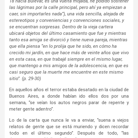
18 hacia Bulevar, es una vuelta mojada, he podido sostener
las lágrimas por la calle principal, pero ahí ya empiezan a
caer, sin importarles nada”), una vida sencilla, alejada de
estereotipos y conveniencias y convenciones sociales, y
se encuentran sorpresas. Dentro de la vieja cartera
ubicará objetos del último casamiento que fue y mientras
tanto esa amiga se divorció y tiene nueva pareja, mientras
que ella piensa “en lo prolija que he sido, en cómo ha
crecido mi jardín, en que hace más de veinte años que vivo
en esta casa, en que trabajé siempre en el mismo lugar,
que mantengo a mis amigos de la adolescencia, en que es
casi seguro que la muerte me encuentre en este mismo
sitio”. (p. 29-30)
En aquellos años el terror estaba desatado en la ciudad de
Buenos Aires, a donde habían ido ellos dos por una
semana, “se veían los autos negros parar de repente y
meter gente adentro”.
Lo de la carta que nunca le va a enviar, “suena a viejos
relatos de gente que se está muriendo y dicen recordar
todo en el último segundo”. Después de todo, “las