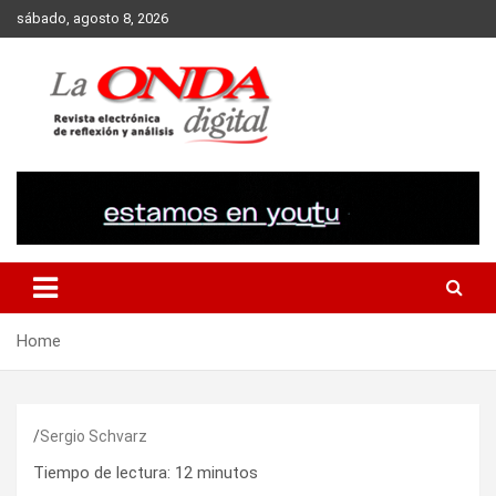
Skip
sábado, agosto 8, 2026
to
content
Revista electronica de reflexion y analisis
Home
Sergio Schvarz
Tiempo de lectura:
12
minutos