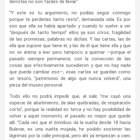
derrotas no son fáciles de llevar”.
“Y este es tu argumento, no podías seguir conmigo
porque te perderías tanto resto”, demasiada vida. Es por
eso que ella se había apartado y cuando lo vuelve a ver
“después de tanto tiempo” ellos ya son otros; fragilidad
de las promesas, palabras no dichas. Y las cartas, las de
ella que supone que tiene él, y las de él que tiene ella y que
no se anima a leer pero tampoco a quemar —porque el
pasado siempre permanece, con la convicción de las
cosas que efectivamente sucedieron y que no hay nada
que pueda cambiar eso—, esas cartas se guardan como
un tesoro, “patrimonio de algo que nunca volverá”, una
pieza del museo personal.
Todo ello no podrá impedir que, al salir, “me cayó una
especie de abatimiento, de alas quebradas, de respiración
corta”, porque la realidad es terca y no hay posibilidad de
volver a aquel momento; el pasado es mejor que quede
allí. “Cada vez que el ómnibus da la vuelta desde 18 hacia
Bulevar, es una vuelta mojada, he podido sostener las
lágrimas por la calle principal, pero ahí ya empiezan a caer,