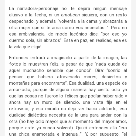
La narradora-personaje no te dejará ningún mensaje
alusivo a la fecha, ni un
emoticon
siquiera, con un resto
despechado, y además “volverás a la cama y abrazarás a
otra mujer que sí te ama como vos necesitás…”. Pero en
esa ambivalencia, de modo lacónico dice: “por eso yo
duermo sola, sin abrazos”. Está en paz, en realidad, esa es
la vida que eligió.
Entonces entrará a imaginarlo a partir de la imagen, las
fotos lo muestran feliz, a pesar de que “nada queda de
aquel muchacho sensible que conocí”. Dirá: “sonrío al
pensar que hubiera atravesado mares, desiertos y
montañas para encontrarte”. Esa dualidad, una especie de
amor-odio, porque de alguna manera hay cierto odio ya
que las cosas no fueron lo felices que podían haber sido y
ahora hay un muro de silencio, una vista fija en el
retrovisor, y esa mirada no deja ver hacia adelante, esa
dualidad dialéctica necesita de la una para andar con la
otra (no hay odio mayor que al momento del mayor amor,
porque este ya nunca volverá). Quizá entonces ella “era
una chica enamorada e ingenua…”. Y, por supuesto, “el