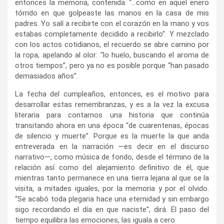
entonces la memoria, contenida: “…como en aquel enero
tórrido en que golpeaste las manos en la casa de mis
padres. Yo salí a recibirte con el corazón en la mano y vos
estabas completamente decidido a recibirlo”. Y mezclado
con los actos cotidianos, el recuerdo se abre camino por
la ropa, apelando al olor: “lo huelo, buscando el aroma de
otros tiempos”, pero ya no es posible porque “han pasado
demasiados años”.
La fecha del cumpleaños, entonces, es el motivo para
desarrollar estas remembranzas, y es a la vez la excusa
literaria para contarnos una historia que continúa
transitando ahora en una época “de cuarentenas, épocas
de silencio y muerte”. Porque es la muerte la que anda
entreverada en la narración —es decir en el discurso
narrativo—, como música de fondo, desde el término de la
relación así como del alejamiento definitivo de él, que
mientras tanto permanece en una tierra lejana al que se la
visita, a mitades iguales, por la memoria y por el olvido.
“Se acabó toda plegaria hace una eternidad y sin embargo
sigo recordando el día en que naciste”, dirá. El paso del
tiempo equilibra las emociones, las iguala a cero.