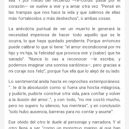
ella. Y por medio del recuerdo —re-cordis: pasar por el
corazón— se vuelve a vivir y a amar otra vez. “Pensé en
las trampas que nos hace la vida y que salimos de ellas
más fortalecidos o más deshechos”, o ambas cosas.
La anécdota puntual de ver un muerto le generará la
necesidad imperiosa de hacer todo aquello que se le
ocurra, lo que haya quedado pendiente. Porque entonces
puede calibrar lo que sí tiene: “el amor incondicional por mi
hijo y mi hija, la felicidad que provoca vivir y (saber) que he
sanado”. “Nunca lo vas a reconocer —le escribe, y
podemos imaginar una sonrisa sardónica—, pero gracias a
mi coraje sos feliz”, porque fue ella que lo alejó de su lado.
Lo sentimental anida hasta en reproches extemporáneos:
“…te di la absolución como si fuera una hostia milagrosa,
y pudiste, pudiste construir otra vida, para confiar y volver
a la ilusión del amor…”, y con todo, “no me costó mucho,
pero no supero tu silencio, tus mentiras”, y en conclusión
“solo hubo ausencia, barreras para no contar y asumir”.
Ese olvido del otro le duele al personaje y narradora. Y el
otro llega a ser “como un monstruo marino al que han