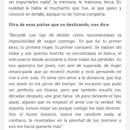
sin importarles nada”, la memoria te traiciona, terca. En
realidad le habla al muchacho que fue, al que quiso y
conoció en detalle, aunque no de forma completa.
Otra de esas pistas que va deslizando, nos dice:
“Recordé con lujo de detalle cómo racionalizabas la
imposibilidad de seguir conmigo. Yo que fui tu primer
beso, tu primera mujer, tu primer consuelo. Se habían ido
todos y vos querías morirte, no encontrabas el hueco, el
nido exacto donde acostarte a llorar todas tus pérdidas. En
eso aparezco tan joven, con aire de superada, de mujer
emancipada que ya recorrió mundo y está pensando en
irse a vivir sola. Yo tenía otro amor a la distancia, que hoy
me duele en los picos del tiempo. Un encastre que pudo
ser perfecto, sin fisuras, pero que también resultó ser,
décadas después, una gran farsa. Un poco farsante el tipo
aquel, alguien que no empezó el amor con la verdad. No
importa, estuvo mejor así porque contigo fue bien distinto.
Vos sí fuiste honesto, nunca me vendiste nada, al
contrario, te mostrabas en la plenitud de tus horrores y
eso me hacía quererte más”.