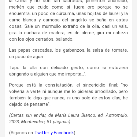
la China y no son tan sabrosos, pimentón ahumado,
merkén que cuido como si fuera oro porque no se
encuentra, un poco de cúrcuma, unas hojitas de laurel y la
carne blanca y carnosa del angelito se baña en estas
cosas. Sale un murmullo extraño de la olla, casi un vals,
gira la cuchara de madera, es de alerce, gira mi cabeza
con los ojos cerrados, bailando.
Las papas cascadas, los garbanzos, la salsa de tomate,
un poco de agua.
Tapo la olla con delicado gesto, como si estuviera
abrigando a alguien que me importa…”.
Porque está la constatación, el sincericidio final: “no
volvería a verte ni aunque me lo pidieras arrodillado, pero
también te digo que nunca, ni uno solo de estos días, he
dejado de pensarte”.
(Cartas sin enviar, de María Laura Blanco, ed. Astromulo,
2023, Montevideo, 81 páginas)
(Síganos en
Twitter
y
Facebook
)