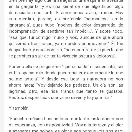
Siempre hay algo que la atraganta, una espina atravesada
en la garganta, y es una señal de que algo hubo, algo
demasiado importante. El amor nunca avisa, irrumpe. Hay
una mentira, parece, es preferible “permanecer en la
ignorancia”, pues hubo “noches de dolor desgarrado, de
incomprensión, de sentirme tan imbécil…”. Y sobre todo,
“esa que fui contigo murió y vos, aunque sé que ahora
quisieras otras cosas, ya no podés conmoverme”. Él fue
despiadado y cruel con ella, “no encontraste la puerta que
te permitiera salir de tanta vivencia oscura y dolorosa”.
Por eso ella se preguntará “qué sería de mí sin escribir, sin
este espacio mío donde puedo hacer exactamente lo que
se me antoja”. Y desde ese lugar la narradora no nos
ahorra nada: “Voy dejando los pedazos. Un día son las
lágrimas, otro, esa risa franca que tanto te gustaba.
Restos, desperdicios que ya no sirven y hay que tirar”.
Y también:
“Escucho música buscando un contacto instantáneo con
mi esperanza, con mi positividad. Voy a la terraza y el olor
a azahares me golpea, es olor a vos porque vos sos eso: