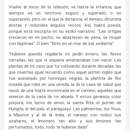
Vuelve al inicio de la relación, va hasta la infancia, que
siempre es un territorio seguro y superado, o en
superación, pero en el que la distancia, el tiempo, difumina
aristas y redondea ángulos rectos. Así, habrá poesía,
porque está inscripta en su estilo narrativo: “Las ortigas
crecieron en mi pecho, se abastecen de pena, se mojan
con lágrimas”. O bien “floto en un mar de sal, sedienta”.
“Hubiese querido regalarte mi jardín entero, las flores
cerradas, las que ni siquiera amenazaban con nacer. Las
plantas de mi casa que fui cultivando durante décadas, las
que muertas igual recuerdo como aquel jazmín inglés que
fue asesinado por hormigas negras, la plantita de flor
rosada que robé en una vereda, la de la casa de salud que
nació de una hojita encontrada en el camino, aquellas que
vinieron de la casa de mi abuela. Y estos geranios color
púrpura, los lazos de amor, la santa Rita, el jazmín de
Hungría, el del país, el paraguayo. Las palmeritas, los ficus,
a Maurice y al de la India, el naranjo con todos sus
azahares, el limonero tan alto y sus limones tan
perfumados, todo, todo te hubiese dado”.