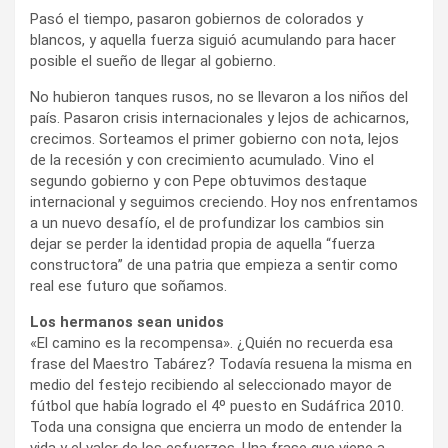
Pasó el tiempo, pasaron gobiernos de colorados y
blancos, y aquella fuerza siguió acumulando para hacer
posible el sueño de llegar al gobierno.
No hubieron tanques rusos, no se llevaron a los niños del
país. Pasaron crisis internacionales y lejos de achicarnos,
crecimos. Sorteamos el primer gobierno con nota, lejos
de la recesión y con crecimiento acumulado. Vino el
segundo gobierno y con Pepe obtuvimos destaque
internacional y seguimos creciendo. Hoy nos enfrentamos
a un nuevo desafío, el de profundizar los cambios sin
dejar se perder la identidad propia de aquella “fuerza
constructora” de una patria que empieza a sentir como
real ese futuro que soñamos.
Los hermanos sean unidos
«El camino es la recompensa». ¿Quién no recuerda esa
frase del Maestro Tabárez? Todavía resuena la misma en
medio del festejo recibiendo al seleccionado mayor de
fútbol que había logrado el 4º puesto en Sudáfrica 2010.
Toda una consigna que encierra un modo de entender la
vida y el valor de los esfuerzos. Una frase que viene a