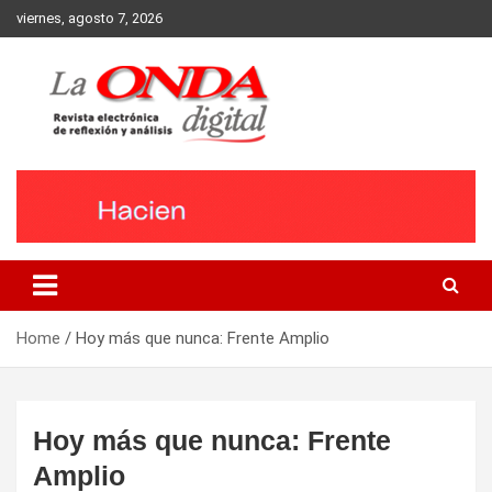
Skip
viernes, agosto 7, 2026
to
content
Revista electronica de reflexion y analisis
Home
Hoy más que nunca: Frente Amplio
Hoy más que nunca: Frente
Amplio