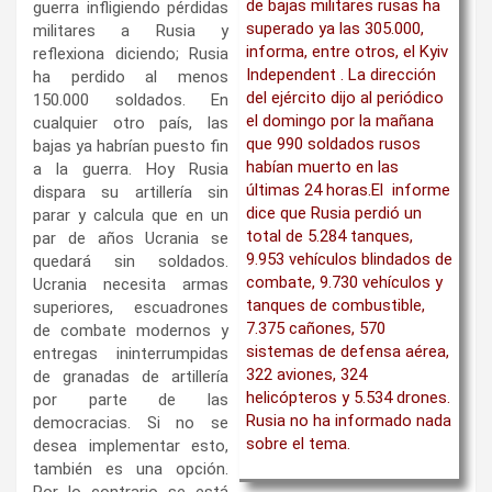
de bajas militares rusas ha
guerra infligiendo pérdidas
superado ya las 305.000,
militares a Rusia y
informa, entre otros, el Kyiv
reflexiona diciendo; Rusia
Independent . La dirección
ha perdido al menos
del ejército dijo al periódico
150.000 soldados. En
el domingo por la mañana
cualquier otro país, las
que 990 soldados rusos
bajas ya habrían puesto fin
habían muerto en las
a la guerra. Hoy Rusia
últimas 24 horas.El informe
dispara su artillería sin
dice que Rusia perdió un
parar y calcula que en un
total de 5.284 tanques,
par de años Ucrania se
9.953 vehículos blindados de
quedará sin soldados.
combate, 9.730 vehículos y
Ucrania necesita armas
tanques de combustible,
superiores, escuadrones
7.375 cañones, 570
de combate modernos y
sistemas de defensa aérea,
entregas ininterrumpidas
322 aviones, 324
de granadas de artillería
helicópteros y 5.534 drones.
por parte de las
Rusia no ha informado nada
democracias. Si no se
sobre el tema.
desea implementar esto,
también es una opción.
Por lo contrario se está