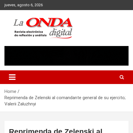
Skip
jueves, agosto 6, 2026
to
content
Revista electronica de reflexion y analisis
Home
Reprimenda de Zelenski al comandante general de su ejercito;
Valerii Zaluzhnyi
Reprimenda de Zelenski al