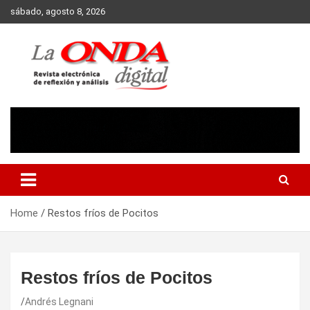
Skip
sábado, agosto 8, 2026
to
content
Revista electronica de reflexion y analisis
Home
Restos fríos de Pocitos
Restos fríos de Pocitos
Andrés Legnani