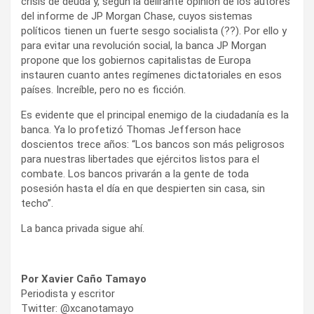
crisis de deuda y, según la delirante opinión de los autores
del informe de JP Morgan Chase, cuyos sistemas
políticos tienen un fuerte sesgo socialista (??). Por ello y
para evitar una revolución social, la banca JP Morgan
propone que los gobiernos capitalistas de Europa
instauren cuanto antes regímenes dictatoriales en esos
países. Increíble, pero no es ficción.
Es evidente que el principal enemigo de la ciudadanía es la
banca. Ya lo profetizó Thomas Jefferson hace
doscientos trece años: “Los bancos son más peligrosos
para nuestras libertades que ejércitos listos para el
combate. Los bancos privarán a la gente de toda
posesión hasta el día en que despierten sin casa, sin
techo”.
La banca privada sigue ahí.
Por Xavier Caño Tamayo
Periodista y escritor
Twitter: @xcanotamayo