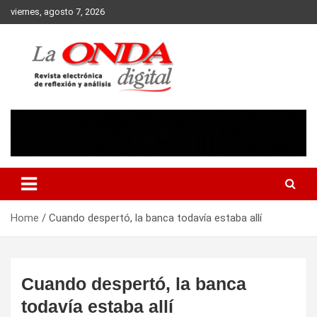
Skip
viernes, agosto 7, 2026
to
content
Revista electronica de reflexion y analisis
Home
Cuando despertó, la banca todavía estaba allí
Cuando despertó, la banca
todavía estaba allí