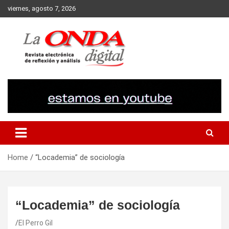
Skip
viernes, agosto 7, 2026
to
content
Revista electronica de reflexion y analisis
Home
“Locademia” de sociología
“Locademia” de sociología
El Perro Gil