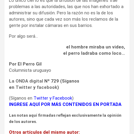
Lo único cierto es que la difusión de las imágenes trae
problemas a las autoridades, las que nos han exhortado a
administrar su difusión. Pero la razón no es la de los
autores, sino que cada vez son más los reclamos de la
gente por instalar cámaras en sus barrios.
Por algo será…
el hombre miraba un video,
el perro ladraba como loco…
Por El Perro Gil
Columnista uruguayo
La ONDA digital
Nº 729 (Síganos
en
Twitter
y
facebook
)
(Síganos en
Twitter
y
Facebook
)
INGRESE AQUÍ POR MÁS CONTENIDOS EN PORTADA
Las notas aquí firmadas reflejan exclusivamente la opinión
de los autores.
Otros artículos del mismo autor: