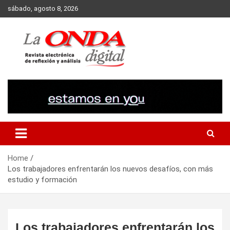
Skip
sábado, agosto 8, 2026
to
content
Revista electronica de reflexion y analisis
Home
Los trabajadores enfrentarán los nuevos desafíos, con más
estudio y formación
Los trabajadores enfrentarán los