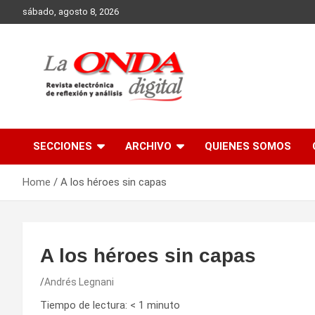
Skip
sábado, agosto 8, 2026
to
content
Revista electronica de reflexion y analisis
SECCIONES
ARCHIVO
QUIENES SOMOS
Home
A los héroes sin capas
A los héroes sin capas
Andrés Legnani
Tiempo de lectura:
< 1
minuto