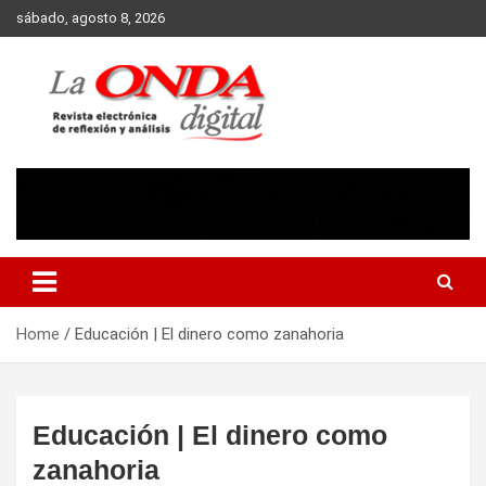
Skip
sábado, agosto 8, 2026
to
content
Revista electronica de reflexion y analisis
Home
Educación | El dinero como zanahoria
Educación | El dinero como
zanahoria