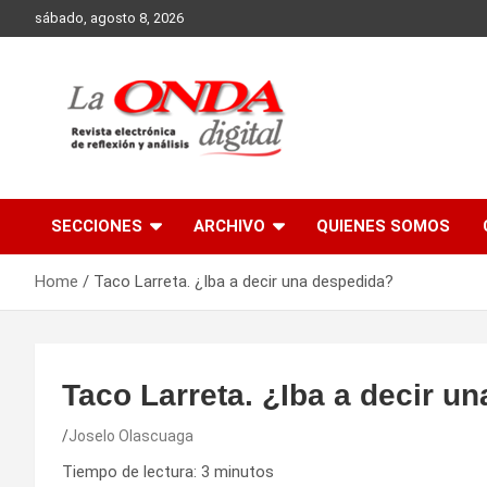
Skip
sábado, agosto 8, 2026
to
content
Revista electronica de reflexion y analisis
SECCIONES
ARCHIVO
QUIENES SOMOS
Home
Taco Larreta. ¿Iba a decir una despedida?
Taco Larreta. ¿Iba a decir u
Joselo Olascuaga
Tiempo de lectura:
3
minutos