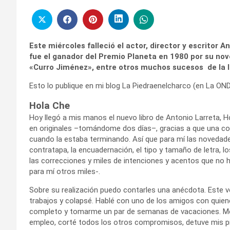
Este miércoles falleció el actor, director y escritor 
fue el ganador del Premio Planeta en 1980 por su nove
«Curro Jiménez», entre otros muchos sucesos de la li
Esto lo publique en mi blog La Piedraenelcharco (en La ONDA 
Hola Che
Hoy llegó a mis manos el nuevo libro de Antonio Larreta, Ho
en originales –tomándome dos días–, gracias a que una col
cuando la estaba terminando. Así que para mí las novedade
contratapa, la encuadernación, el tipo y tamaño de letra, l
las correcciones y miles de intenciones y acentos que no h
para mí otros miles-.
Sobre su realización puedo contarles una anécdota. Este 
trabajos y colapsé. Hablé con uno de los amigos con quiene
completo y tomarme un par de semanas de vacaciones. Me ale
empleo, corté todos los otros compromisos, detuve mis p