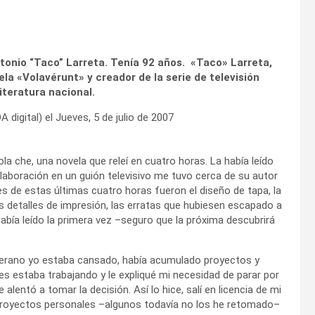
Antonio “Taco” Larreta. Tenía 92 años. «Taco» Larreta,
la «Volavérunt» y creador de la serie de televisión
teratura nacional.
digital) el Jueves, 5 de julio de 2007
la che, una novela que releí en cuatro horas. La había leído
aboración en un guión televisivo me tuvo cerca de su autor
s de estas últimas cuatro horas fueron el diseño de tapa, la
os detalles de impresión, las erratas que hubiesen escapado a
abía leído la primera vez –seguro que la próxima descubrirá
verano yo estaba cansado, había acumulado proyectos y
s estaba trabajando y le expliqué mi necesidad de parar por
ntó a tomar la decisión. Así lo hice, salí en licencia de mi
royectos personales –algunos todavía no los he retomado–