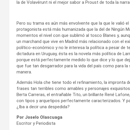
la de Volavérunt ni el mejor sabor a Proust de toda la nar
Pero su trama es aún más envolvente que la que le valió el 
protagonista está más humanizada que la del de Ningún Ma
momentos el nivel con que sublimó al tosco Blanes y, aunq
un marchand que vive en Madrid más relacionado con el exi
político-económico y no le interesa la política a pesar de te
dictadura en Uruguay, ésta es la novela más política de Lar
porque está perfectamente medido lo que dice y lo que dej
que fue tan desgarrador para la vida del país como para la 
manera.
Además Hola che tiene todo el refinamiento, la impronta de
frases tan terribles como amables y personajes exquisitos, 
Berta Carreras, el entrañable Tito, un brillante René Lafon
con tipos y arquetipos perfectamente caracterizados. Y pa
¿Iba a decir una despedida?
Por Joselo Olascuaga
Escritor y Periodista