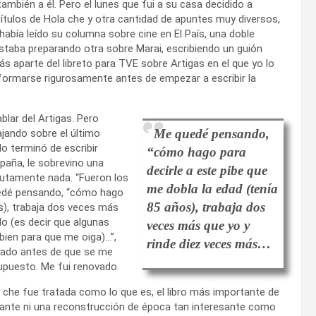
ambién a él. Pero el lunes que fui a su casa decidido a
tulos de Hola che y otra cantidad de apuntes muy diversos,
había leído su columna sobre cine en El País, una doble
 estaba preparando otra sobre Marai, escribiendo un guión
 aparte del libreto para TVE sobre Artigas en el que yo lo
nformarse rigurosamente antes de empezar a escribir la
blar del Artigas. Pero
Me quedé pensando,
jando sobre el último
o terminó de escribir
“cómo hago para
paña, le sobrevino una
decirle a este pibe que
lutamente nada. “Fueron los
me dobla la edad (tenía
quedé pensando, “cómo hago
85 años), trabaja dos
os), trabaja dos veces más
o (es decir que algunas
veces más que yo y
ien para que me oiga)…”,
rinde diez veces más…
sado antes de que se me
supuesto. Me fui renovado.
 che fue tratada como lo que es, el libro más importante de
guante ni una reconstrucción de época tan interesante como