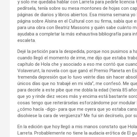
y solo me quedaba hablar con Larreta para pedirle licencia t
pedírsela, tenía sobre su mesa montones de hojas con capí
páginas de diarios y libros abiertos. Esa misma semana yo 
página sobre Alsina en el Cultural con su firma, sabía que
para una obra con Beatriz Massons y quién sabe cuánto más
ayudaba a completar la más exhaustiva bibliografía para i
escaleta.
Dejé la petición para la despedida, porque nos pusimos a ha
cuando llegó el momento de irme, me dijo que estaba traba
capítulo de Hola che y asociado a eso me contó que cuand
Volaverunt, la novela con que ganó el Premio Planeta en Es
tremenda depresión que lo tuvo veinte días sin hacer abso
únicos días que no trabajé en mi vida”, me confesó. Me 
para decirle a este pibe que me dobla la edad (tenía 85 añ
que yo y rinde diez veces más y encima está bastante sord
cosas tengo que reiterárselas esforzándome por modular b
¿cómo hacía -digo- para que me oyera que yo estaba can
disolviese la cara de vergüenza? Me fui sin decírselo, por 
En la edición que hoy llegó a mis manos constato que Hola
Larreta. Probablemente no tiene la audacia erótica de El 