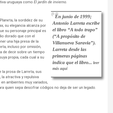
rativa uruguaya como
El jardín de invierno.
En junio de 1999;
Planeta, la sordidez de su
Antonio Larreta escribe
x, su elegancia alcanza por
el libro “A todo trapo”
ue su personaje principal es
(“A propósito de
lio dorado que con el
ner una hija presa de la
Villanueva Saravia”).
reta, incluso por omisión,
Larreta desde las
a de decir sobre un tiempo
primeras páginas
suya propia, cada cual a su
indica que el libro..
.
leer
más aquí
 la prosa de Larreta, sus
la atractiva y repulsiva
e, en ambientes muy variados,
ra quien sepa descifrar códigos no deja de ser un legado.