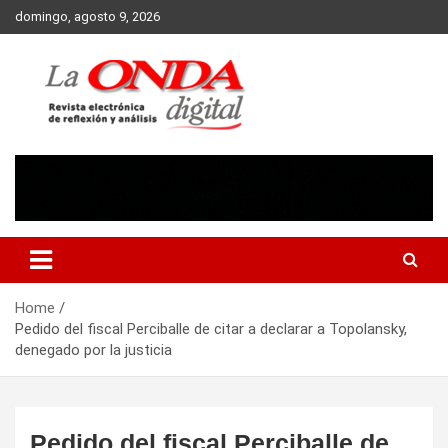
Skip
domingo, agosto 9, 2026
to
content
Revista electronica de reflexion y analisis
Home
Pedido del fiscal Perciballe de citar a declarar a Topolansky,
denegado por la justicia
Pedido del fiscal Perciballe de