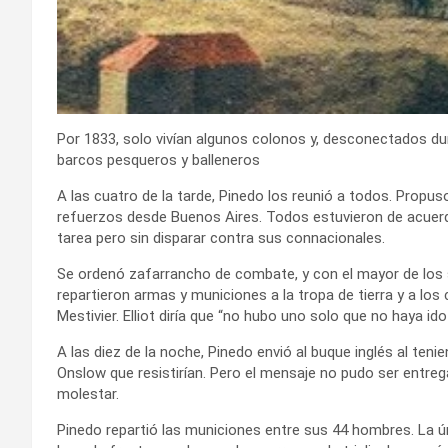
Por 1833, solo vivían algunos colonos y, desconectados du
barcos pesqueros y balleneros
A las cuatro de la tarde, Pinedo los reunió a todos. Propuso 
refuerzos desde Buenos Aires. Todos estuvieron de acuerd
tarea pero sin disparar contra sus connacionales.
Se ordenó zafarrancho de combate, y con el mayor de los sig
repartieron armas y municiones a la tropa de tierra y a lo
Mestivier. Elliot diría que “no hubo uno solo que no haya i
A las diez de la noche, Pinedo envió al buque inglés al te
Onslow que resistirían. Pero el mensaje no pudo ser entreg
molestar.
Pinedo repartió las municiones entre sus 44 hombres. La úni