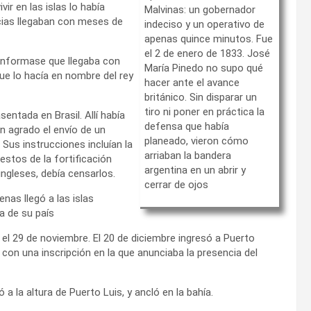
vir en las islas lo había
Malvinas: un gobernador
icias llegaban con meses de
indeciso y un operativo de
apenas quince minutos. Fue
el 2 de enero de 1833. José
informase que llegaba con
María Pinedo no supo qué
ue lo hacía en nombre del rey
hacer ante el avance
británico. Sin disparar un
tiro ni poner en práctica la
entada en Brasil. Allí había
defensa que había
n agrado el envío de un
planeado, vieron cómo
 Sus instrucciones incluían la
arriaban la bandera
estos de la fortificación
argentina en un abrir y
ngleses, debía censarlos.
cerrar de ojos
nas llegó a las islas
a de su país
el 29 de noviembre. El 20 de diciembre ingresó a Puerto
a con una inscripción en la que anunciaba la presencia del
ó a la altura de Puerto Luis, y ancló en la bahía.