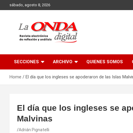
Skip
sábado, agosto 8, 2026
to
content
Revista electronica de reflexion y analisis
SECCIONES
ARCHIVO
QUIENES SOMOS
Home
El día que los ingleses se apoderaron de las Islas Malv
El día que los ingleses se ap
Malvinas
Adrián Pignatelli