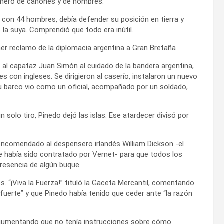
número de cañones y de hombres.
s: con 44 hombres, debía defender su posición en tierra y
e la suya. Comprendió que todo era inútil.
imer reclamo de la diplomacia argentina a Gran Bretaña
a al capataz Juan Simón al cuidado de la bandera argentina,
s con ingleses. Se dirigieron al caserío, instalaron un nuevo
su barco vio como un oficial, acompañado por un soldado,
n solo tiro, Pinedo dejó las islas. Ese atardecer divisó por
 encomendado al despensero irlandés William Dickson -el
e había sido contratado por Vernet- para que todos los
presencia de algún buque.
s. “¡Viva la Fuerza!” tituló la Gaceta Mercantil, comentando
fuerte” y que Pinedo había tenido que ceder ante “la razón
argumentando que no tenía instrucciones sobre cómo