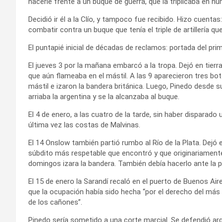
hacerle frente a un buque de guerra, que la triplicaba en 
Decidió ir él a la Clío, y tampoco fue recibido. Hizo cuenta
combatir contra un buque que tenía el triple de artillería qu
El puntapié inicial de décadas de reclamos: portada del pr
El jueves 3 por la mañana embarcó a la tropa. Dejó en tierr
que aún flameaba en el mástil. A las 9 aparecieron tres bote
mástil e izaron la bandera británica. Luego, Pinedo desde 
arriaba la argentina y se la alcanzaba al buque.
El 4 de enero, a las cuatro de la tarde, sin haber disparado u
última vez las costas de Malvinas.
El 14 Onslow también partió rumbo al Río de la Plata. Dejó
súbdito más respetable que encontró y que originariament
domingos izara la bandera. También debía hacerlo ante la 
El 15 de enero la Sarandí recaló en el puerto de Buenos Aire
que la ocupación había sido hecha “por el derecho del más 
de los cañones”.
Pinedo sería sometido a una corte marcial. Se defendió 