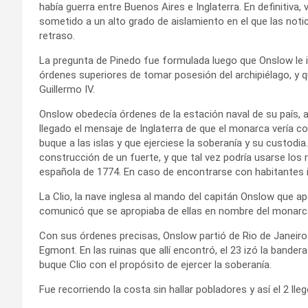
había guerra entre Buenos Aires e Inglaterra. En definitiva, vi
sometido a un alto grado de aislamiento en el que las not
retraso.
La pregunta de Pinedo fue formulada luego que Onslow le 
órdenes superiores de tomar posesión del archipiélago, y q
Guillermo IV.
Onslow obedecía órdenes de la estación naval de su país, as
llegado el mensaje de Inglaterra de que el monarca vería co
buque a las islas y que ejerciese la soberanía y su custodia.
construcción de un fuerte, y que tal vez podría usarse los r
española de 1774. En caso de encontrarse con habitantes i
La Clio, la nave inglesa al mando del capitán Onslow que ape
comunicó que se apropiaba de ellas en nombre del monarc
Con sus órdenes precisas, Onslow partió de Rio de Janeiro 
Egmont. En las ruinas que allí encontró, el 23 izó la bander
buque Clio con el propósito de ejercer la soberanía.
Fue recorriendo la costa sin hallar pobladores y así el 2 lleg