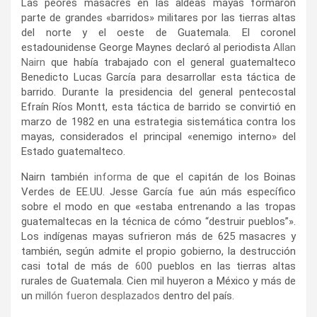
Las peores masacres en las aldeas mayas formaron
parte de grandes «barridos» militares por las tierras altas
del norte y el oeste de Guatemala. El coronel
estadounidense George Maynes declaró al periodista
Allan
Nairn
que había trabajado con el general guatemalteco
Benedicto Lucas García para desarrollar esta táctica de
barrido. Durante la presidencia del general pentecostal
Efraín Ríos Montt, esta táctica de barrido se convirtió en
marzo de 1982 en una estrategia sistemática contra los
mayas, considerados el principal «enemigo interno» del
Estado guatemalteco.
Nairn también
informa
de que el capitán de los Boinas
Verdes de EE.UU. Jesse García fue aún más específico
sobre el modo en que «estaba entrenando a las tropas
guatemaltecas en la técnica de cómo “destruir pueblos”».
Los indígenas mayas sufrieron más de 625 masacres y
también, según admite el propio gobierno, la destrucción
casi total de más de
600
pueblos en las tierras altas
rurales de Guatemala. Cien mil huyeron a México y más de
un
millón fueron desplazados
dentro del país.