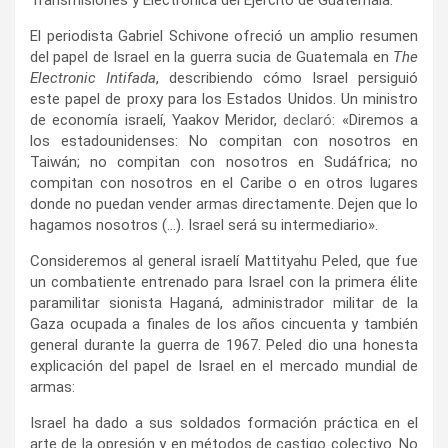
Transmisiones y Electrónica del Ejército de Guatemala.
El periodista Gabriel Schivone ofreció un amplio resumen
del papel de Israel en la guerra sucia de Guatemala en
The
Electronic Intifada
, describiendo cómo Israel persiguió
este papel de proxy para los Estados Unidos. Un ministro
de economía israelí, Yaakov Meridor,
declaró
: «Diremos a
los estadounidenses: No compitan con nosotros en
Taiwán; no compitan con nosotros en Sudáfrica; no
compitan con nosotros en el Caribe o en otros lugares
donde no puedan vender armas directamente. Dejen que lo
hagamos nosotros (…). Israel será su intermediario».
Consideremos al general israelí Mattityahu Peled, que fue
un combatiente entrenado para Israel con la primera élite
paramilitar sionista Haganá, administrador militar de la
Gaza ocupada a finales de los años cincuenta y también
general durante la guerra de 1967. Peled dio una honesta
explicación del papel de Israel en el mercado mundial de
armas:
Israel ha dado a sus soldados formación práctica en el
arte de la opresión y en métodos de castigo colectivo. No