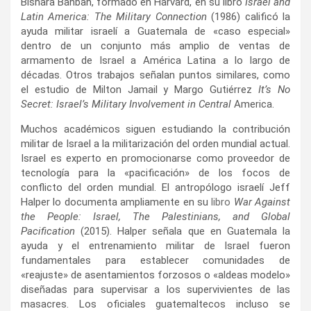
Bishara Bahbah, formado en Harvard, en su libro
Israel and
Latin America:
The Military Connection
(1986) calificó la
ayuda militar israelí a Guatemala de «caso especial»
dentro de un conjunto más amplio de ventas de
armamento de Israel a América Latina a lo largo de
décadas. Otros trabajos señalan puntos similares, como
el estudio de Milton Jamail y Margo Gutiérrez
It’s No
Secret: Israel’s Military Involvement in Central
America.
Muchos académicos siguen estudiando la contribución
militar de Israel a la militarización del orden mundial actual.
Israel es experto en promocionarse como proveedor de
tecnología para la «pacificación» de los focos de
conflicto del orden mundial. El antropólogo israelí Jeff
Halper lo documenta ampliamente en su
libro
War Against
the People:
Israel, The Palestinians, and Global
Pacification
(2015). Halper señala que en Guatemala la
ayuda y el entrenamiento militar de Israel fueron
fundamentales para establecer comunidades de
«reajuste» de asentamientos forzosos o «aldeas modelo»
diseñadas para supervisar a los supervivientes de las
masacres. Los oficiales guatemaltecos incluso se