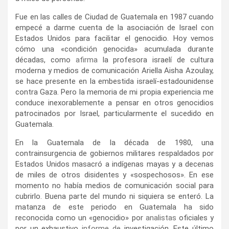
Fue en las calles de Ciudad de Guatemala en 1987 cuando
empecé a darme cuenta de la asociación de Israel con
Estados Unidos para facilitar el genocidio. Hoy vemos
cómo una «condición genocida» acumulada durante
décadas, como
afirma
la profesora israelí de cultura
moderna y medios de comunicación Ariella Aisha Azoulay,
se hace presente en la embestida israelí-estadounidense
contra Gaza. Pero la memoria de mi propia experiencia me
conduce inexorablemente a pensar en otros genocidios
patrocinados por Israel, particularmente el sucedido en
Guatemala.
En la Guatemala de la década de 1980, una
contrainsurgencia de gobiernos militares respaldados por
Estados Unidos masacró a indígenas mayas y a decenas
de miles de otros disidentes y «sospechosos». En ese
momento no había medios de comunicación social para
cubrirlo. Buena parte del mundo ni siquiera se enteró. La
matanza de este periodo en Guatemala ha sido
reconocida como un «genocidio» por
analistas
oficiales y
por un exhaustivo
informe de
investigación. Este último