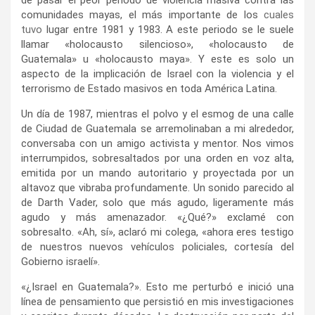
de pasar el peor periodo de violencia masiva contra las
comunidades mayas, el más importante de los
cuales
tuvo
lugar entre 1981 y 1983. A este periodo se le suele
llamar «holocausto silencioso», «holocausto de
Guatemala» u «holocausto maya». Y este es solo un
aspecto de la implicación de Israel con la violencia y el
terrorismo de Estado masivos en toda América Latina.
Un día de 1987, mientras el polvo y el esmog de una calle
de Ciudad de Guatemala se arremolinaban a mi alrededor,
conversaba con un amigo activista y mentor. Nos vimos
interrumpidos, sobresaltados por una orden en voz alta,
emitida por un mando autoritario y proyectada por un
altavoz que vibraba profundamente. Un sonido parecido al
de Darth Vader, solo que más agudo, ligeramente más
agudo y más amenazador. «¿Qué?» exclamé con
sobresalto. «Ah, sí», aclaró mi colega, «ahora eres testigo
de nuestros nuevos vehículos policiales, cortesía del
Gobierno israelí».
«¿Israel en Guatemala?». Esto me perturbó e inició una
línea de pensamiento que persistió en mis investigaciones