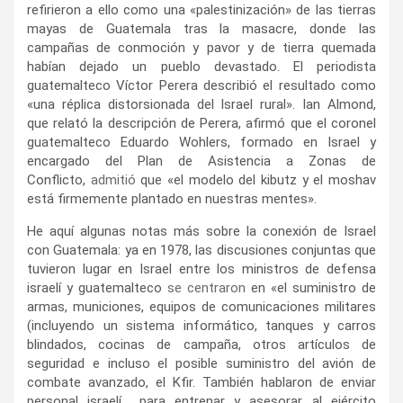
refirieron a ello como una «palestinización» de las tierras
mayas de Guatemala tras la masacre, donde las
campañas de conmoción y pavor y de tierra quemada
habían dejado un pueblo devastado. El periodista
guatemalteco Víctor Perera describió el resultado como
«una réplica distorsionada del Israel rural». Ian Almond,
que relató la descripción de Perera, afirmó que el coronel
guatemalteco Eduardo Wohlers, formado en Israel y
encargado del Plan de Asistencia a Zonas de
Conflicto,
admitió
que «el modelo del kibutz y el moshav
está firmemente plantado en nuestras mentes».
He aquí algunas notas más sobre la conexión de Israel
con Guatemala: ya en 1978, las discusiones conjuntas que
tuvieron lugar en Israel entre los ministros de defensa
israelí y guatemalteco
se centraron
en «el suministro de
armas, municiones, equipos de comunicaciones militares
(incluyendo un sistema informático, tanques y carros
blindados, cocinas de campaña, otros artículos de
seguridad e incluso el posible suministro del avión de
combate avanzado, el Kfir. También hablaron de enviar
personal israelí… para entrenar y asesorar al ejército