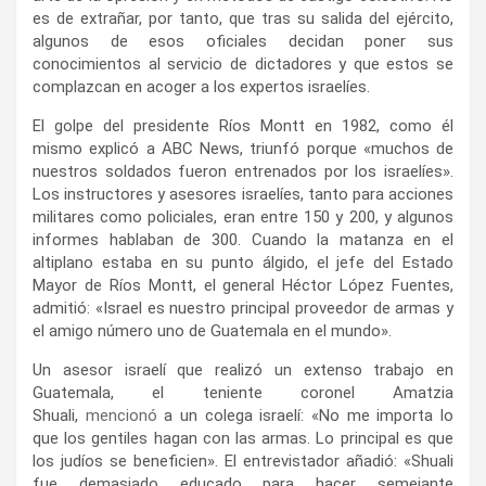
es de extrañar, por tanto, que tras su salida del ejército,
algunos de esos oficiales decidan poner sus
conocimientos al servicio de dictadores y que estos se
complazcan en acoger a los expertos israelíes.
El golpe del presidente Ríos Montt en 1982, como él
mismo explicó a ABC News, triunfó porque «muchos de
nuestros soldados fueron entrenados por los israelíes».
Los instructores y asesores israelíes, tanto para acciones
militares como policiales, eran entre 150 y 200, y algunos
informes hablaban de 300. Cuando la matanza en el
altiplano estaba en su punto álgido, el jefe del Estado
Mayor de Ríos Montt, el general Héctor López Fuentes,
admitió: «Israel es nuestro principal proveedor de armas y
el amigo número uno de Guatemala en el mundo».
Un asesor israelí que realizó un extenso trabajo en
Guatemala, el teniente coronel Amatzia
Shuali,
mencionó
a un colega israelí: «No me importa lo
que los gentiles hagan con las armas. Lo principal es que
los judíos se beneficien». El entrevistador añadió: «Shuali
fue demasiado educado para hacer semejante