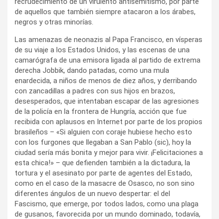
recrudecimiento de un virulento antisemitismo, por parte
de aquellos que también siempre atacaron a los árabes,
negros y otras minorías.
Las amenazas de neonazis al Papa Francisco, en vísperas
de su viaje a los Estados Unidos, y las escenas de una
camarógrafa de una emisora ligada al partido de extrema
derecha Jobbik, dando patadas, como una mula
enardecida, a niños de menos de diez años, y derribando
con zancadillas a padres con sus hijos en brazos,
desesperados, que intentaban escapar de las agresiones
de la policía en la frontera de Hungría, acción que fue
recibida con aplausos en Internet por parte de los propios
brasileños – «Si alguien con coraje hubiese hecho esto
con los furgones que llegaban a San Pablo (sic), hoy la
ciudad sería más bonita y mejor para vivir. ¡Felicitaciones a
esta chica!» – que defienden también a la dictadura, la
tortura y el asesinato por parte de agentes del Estado,
como en el caso de la masacre de Osasco, no son sino
diferentes ángulos de un nuevo despertar: el del
Fascismo, que emerge, por todos lados, como una plaga
de gusanos, favorecida por un mundo dominado, todavía,