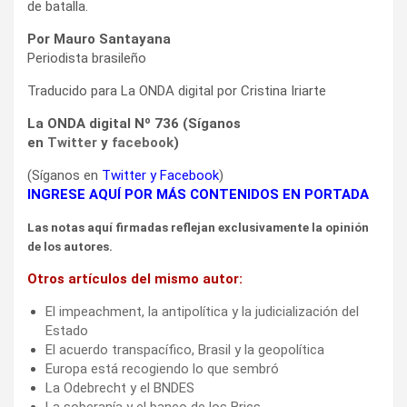
de batalla.
Por Mauro Santayana
Periodista brasileño
Traducido para La ONDA digital por Cristina Iriarte
La ONDA digital Nº 736 (Síganos
en
Twitter
y
facebook
)
(Síganos en
Twitter
y
Facebook
)
INGRESE AQUÍ POR MÁS CONTENIDOS EN PORTADA
Las notas aquí firmadas reflejan exclusivamente la opinión
de los autores.
Otros artículos del mismo autor:
El impeachment, la antipolítica y la judicialización del
Estado
El acuerdo transpacífico, Brasil y la geopolítica
Europa está recogiendo lo que sembró
La Odebrecht y el BNDES
La soberanía y el banco de los Brics