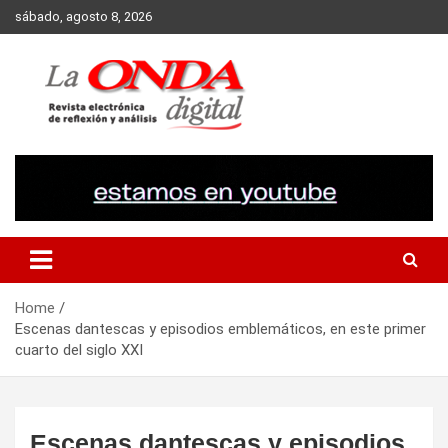
Skip
sábado, agosto 8, 2026
to
content
Revista electronica de reflexion y analisis
Home
Escenas dantescas y episodios emblemáticos, en este primer
cuarto del siglo XXI
Escenas dantescas y episodios