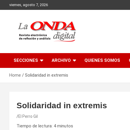
Skip
viernes, agosto 7, 2026
to
content
Revista electronica de reflexion y analisis
SECCIONES
ARCHIVO
QUIENES SOMOS
Home
Solidaridad in extremis
Solidaridad in extremis
El Perro Gil
Tiempo de lectura:
4
minutos