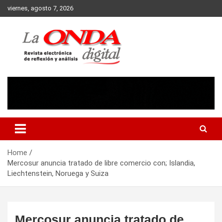
Skip
viernes, agosto 7, 2026
to
content
Revista electronica de reflexion y analisis
Home
Mercosur anuncia tratado de libre comercio con; Islandia,
Liechtenstein, Noruega y Suiza
Mercosur anuncia tratado de