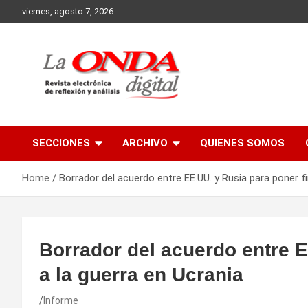
Skip
viernes, agosto 7, 2026
to
content
Revista electronica de reflexion y analisis
SECCIONES
ARCHIVO
QUIENES SOMOS
Home
Borrador del acuerdo entre EE.UU. y Rusia para poner fi
Borrador del acuerdo entre E
a la guerra en Ucrania
Informe