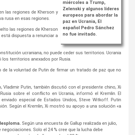
miércoles a Trump,
Zelenski y algunos líderes
 en las regiones de Kherson y
europeos para abordar la
iva rusa en esas regiones.
paz en Ucrania, El
español Pedro Sánchez
elto las regiones de Kherson
no fue invitado.
 está dispuesta a renunciar a
nstitución ucraniana, no puede ceder sus territorios. Ucrania
 los territorios anexados por Rusia.
de la voluntad de Putin de firmar un tratado de paz que no
o, Vladimir Putin, también discutió con el presidente chino, Xi
Rusia sobre el conflicto en Ucrania, informó el Kremlin. El
 enviado especial de Estados Unidos, Steve Witkoff. Putin
usión. Según el Kremlin, Xi mostró su apoyo a una solución «a
 desploma.
Según una encuesta de Gallup realizada en julio,
e negociaciones. Solo el 24 % cree que la lucha debe