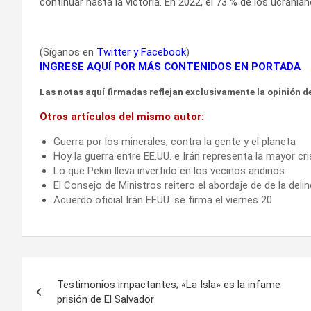
continuar hasta la victoria. En 2022, el 73 % de los ucrania
(Síganos en
Twitter
y
Facebook
)
INGRESE AQUÍ POR MÁS CONTENIDOS EN PORTADA
Las notas aquí firmadas reflejan exclusivamente la opinión de
Otros artículos del mismo autor:
Guerra por los minerales, contra la gente y el planeta
Hoy la guerra entre EE.UU. e Irán representa la mayor cr
Lo que Pekin lleva invertido en los vecinos andinos
El Consejo de Ministros reitero el abordaje de de la deli
Acuerdo oficial Irán EEUU. se firma el viernes 20
Navegación
Testimonios impactantes; «La Isla» es la infame
de
prisión de El Salvador