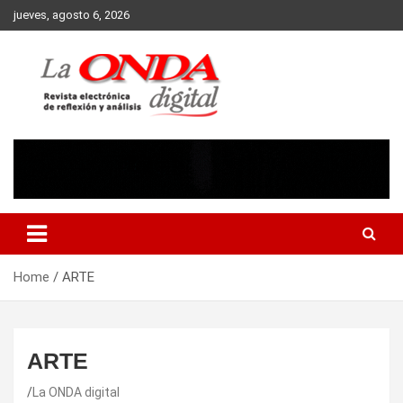
Skip
jueves, agosto 6, 2026
to
content
Revista electronica de reflexion y analisis
Home
ARTE
ARTE
La ONDA digital