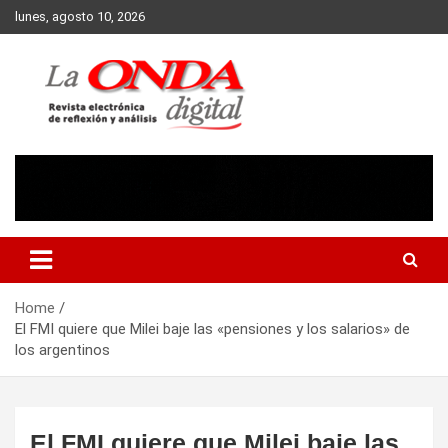
Skip
lunes, agosto 10, 2026
to
content
Revista electronica de reflexion y analisis
Home
El FMI quiere que Milei baje las «pensiones y los salarios» de
los argentinos
El FMI quiere que Milei baje las