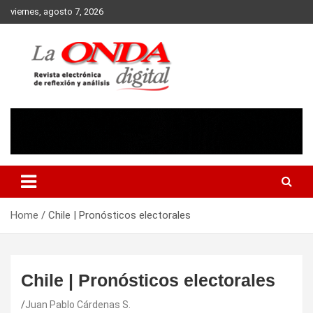
Skip
viernes, agosto 7, 2026
to
content
Revista electronica de reflexion y analisis
Home
Chile | Pronósticos electorales
Chile | Pronósticos electorales
Juan Pablo Cárdenas S.