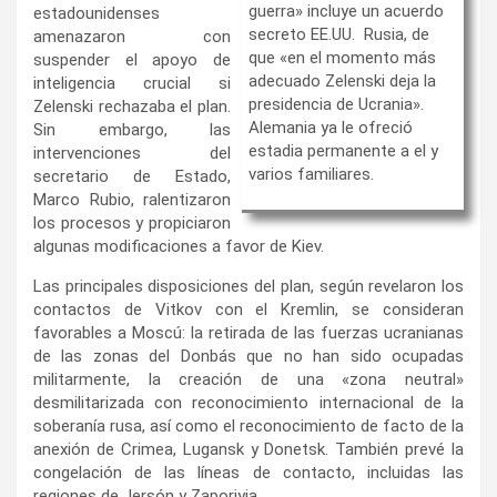
guerra» incluye un acuerdo
estadounidenses
secreto EE.UU. Rusia, de
amenazaron con
que «en el momento más
suspender el apoyo de
adecuado Zelenski deja la
inteligencia crucial si
presidencia de Ucrania».
Zelenski rechazaba el plan.
Alemania ya le ofreció
Sin embargo, las
estadia permanente a el y
intervenciones del
varios familiares.
secretario de Estado,
Marco Rubio, ralentizaron
los procesos y propiciaron
algunas modificaciones a favor de Kiev.
Las principales disposiciones del plan, según revelaron los
contactos de Vitkov con el Kremlin, se consideran
favorables a Moscú: la retirada de las fuerzas ucranianas
de las zonas del Donbás que no han sido ocupadas
militarmente, la creación de una «zona neutral»
desmilitarizada con reconocimiento internacional de la
soberanía rusa, así como el reconocimiento de facto de la
anexión de Crimea, Lugansk y Donetsk. También prevé la
congelación de las líneas de contacto, incluidas las
regiones de Jersón y Zaporiyia.