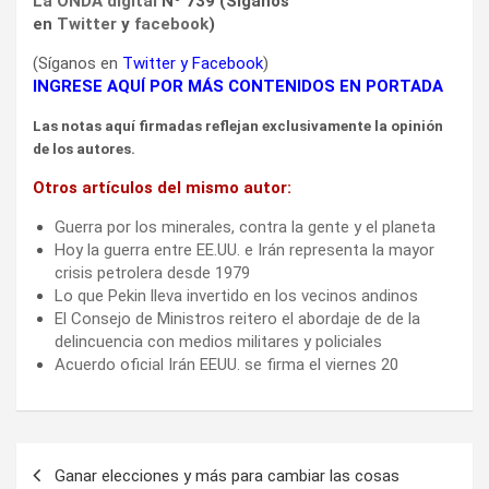
La ONDA digital
Nº 739 (Síganos
en
Twitter
y
facebook
)
(Síganos en
Twitter
y
Facebook
)
INGRESE AQUÍ POR MÁS CONTENIDOS EN PORTADA
Las notas aquí firmadas reflejan exclusivamente la opinión
de los autores.
Otros artículos del mismo autor:
Guerra por los minerales, contra la gente y el planeta
Hoy la guerra entre EE.UU. e Irán representa la mayor
crisis petrolera desde 1979
Lo que Pekin lleva invertido en los vecinos andinos
El Consejo de Ministros reitero el abordaje de de la
delincuencia con medios militares y policiales
Acuerdo oficial Irán EEUU. se firma el viernes 20
Navegación
Ganar elecciones y más para cambiar las cosas