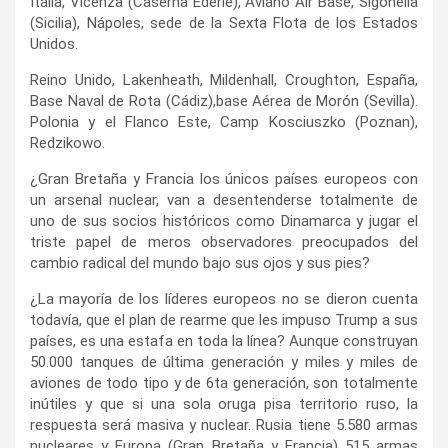
Italia, Vicenza (Caserna Ederle), Aviano Air Base, Sigonella
(Sicilia), Nápoles, sede de la Sexta Flota de los Estados
Unidos.
Reino Unido, Lakenheath, Mildenhall, Croughton, España,
Base Naval de Rota (Cádiz),base Aérea de Morón (Sevilla).
Polonia y el Flanco Este, Camp Kosciuszko (Poznan),
Redzikowo.
¿Gran Bretaña y Francia los únicos países europeos con
un arsenal nuclear, van a desentenderse totalmente de
uno de sus socios históricos como Dinamarca y jugar el
triste papel de meros observadores preocupados del
cambio radical del mundo bajo sus ojos y sus pies?
¿La mayoría de los líderes europeos no se dieron cuenta
todavía, que el plan de rearme que les impuso Trump a sus
países, es una estafa en toda la línea? Aunque construyan
50.000 tanques de última generación y miles y miles de
aviones de todo tipo y de 6ta generación, son totalmente
inútiles y que si una sola oruga pisa territorio ruso, la
respuesta será masiva y nuclear. Rusia tiene 5.580 armas
nucleares y Europa (Gran Bretaña y Francia) 515 armas