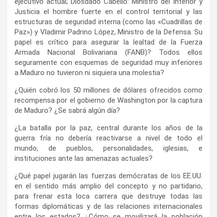
ejecutivo actual; Diosdado Cabello: Ministro del Interior y
Justicia el hombre fuerte en el control territorial y las
estructuras de seguridad interna (como las «Cuadrillas de
Paz») y Vladimir Padrino López, Ministro de la Defensa. Su
papel es crítico para asegurar la lealtad de la Fuerza
Armada Nacional Bolivariana (FANB)? Todos ellos
seguramente con esquemas de seguridad muy inferiores
a Maduro no tuvieron ni siquiera una molestia?
¿Quién cobró los 50 millones de dólares ofrecidos como
recompensa por el gobierno de Washington por la captura
de Maduro? ¿Se sabrá algún día?
¿La batalla por la paz, central durante los años de la
guerra fría no debería reactivarse a nivel de todo el
mundo, de pueblos, personalidades, iglesias, e
instituciones ante las amenazas actuales?
¿Qué papel jugarán las fuerzas demócratas de los EE.UU.
en el sentido más amplio del concepto y no partidario,
para frenar esta loca carrera que destruye todas las
formas diplomáticas y de las relaciones internacionales
entre los estados? ¿Cómo se movilizará la población