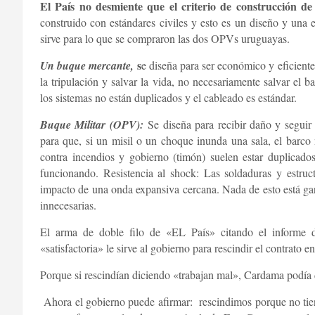
El País no desmiente que el criterio de construcción 
construido con estándares civiles y esto es un diseño y una e
sirve para lo que se compraron las dos OPVs uruguayas.
s
Un buque mercante,
e diseña para ser económico y eficiente
la tripulación y salvar la vida, no necesariamente salvar el
los sistemas no están duplicados y el cableado es estándar.
Buque Militar (OPV):
Se diseña para recibir daño y segui
para que, si un misil o un choque inunda una sala, el barco
contra incendios y gobierno (timón) suelen estar duplicados
funcionando. Resistencia al shock: Las soldaduras y estruc
impacto de una onda expansiva cercana. Nada de esto está gara
innecesarias.
El arma de doble filo de «EL País» citando el informe d
«satisfactoria» le sirve al gobierno para rescindir el contrato 
Porque si rescindían diciendo «trabajan mal», Cardama podía 
Ahora el gobierno puede afirmar: rescindimos porque no tien