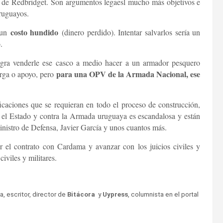
a de Redbridget. Son argumentos legaesl mucho más objetivos e
uruguayos.
costo hundido
e un
(dinero perdido). Intentar salvarlos sería un
.
ogra venderle ese casco a medio hacer a un armador pesquero
para una OPV de la Armada Nacional, ese
arga o apoyo, pero
icaciones que se requieran en todo el proceso de construcción,
a el Estado y contra la Armada uruguaya es escandalosa y están
inistro de Defensa, Javier García y unos cuantos más.
ir el contrato con Cardama y avanzar con los juicios civiles y
iviles y militares.
ta, escritor, director de
Bitácora
y
Uypress
, columnista en el portal