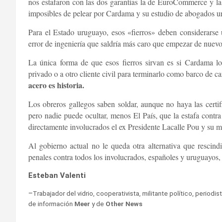
nos estafaron con las dos garantías la de EuroCommerce y l
imposibles de pelear por Cardama y su estudio de abogados 
Para el Estado uruguayo, esos «fierros» deben considerars
error de ingeniería que saldría más caro que empezar de nuevo
La única forma de que esos fierros sirvan es si Cardama l
privado o a otro cliente civil para terminarlo como barco de c
acero es historia.
Los obreros gallegos saben soldar, aunque no haya las certif
pero nadie puede ocultar, menos El País, que la estafa contr
directamente involucrados el ex Presidente Lacalle Pou y su m
Al gobierno actual no le queda otra alternativa que rescind
penales contra todos los involucrados, españoles y uruguayos, c
Esteban Valenti
–
Trabajador del vidrio, cooperativista, militante político, periodis
de información
Meer
y de
Other News