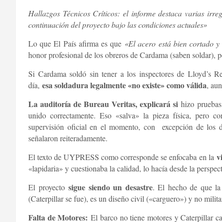
Hallazgos Técnicos Críticos: el informe destaca varias irre
continuación del proyecto bajo las condiciones actuales»
Lo que El País afirma es que
«El acero está bien cortado y
honor profesional de los obreros de Cardama (saben soldar), p
Si Cardama soldó sin tener a los inspectores de Lloyd’s Regi
esa soldadura legalmente «no existe» como válida
día,
, au
La auditoría de Bureau Veritas, explicará si
hizo pruebas 
unido correctamente. Eso «salva» la pieza física, pero con
supervisión oficial en el momento, con excepción de los 
señalaron reiteradamente.
v
El texto de UYPRESS como corresponde se enfocaba en la
«lapidaria» y cuestionaba la calidad, lo hacía desde la perspec
sigue siendo un desastre
El proyecto
. El hecho de que la
(Caterpillar se fue), es un diseño civil («carguero») y no milita
Falta de Motores:
El barco no tiene motores y Caterpillar ca