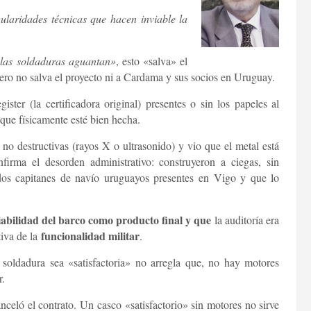
gularidades técnicas que hacen inviable la
 las soldaduras aguantan»
, esto «salva» el
ero no salva el proyecto ni a Cardama y sus socios en Uruguay.
ster (la certificadora original) presentes o sin los papeles al
nque físicamente esté bien hecha.
no destructivas (rayos X o ultrasonido) y vio que el metal está
firma el desorden administrativo: construyeron a ciegas, sin
dos capitanes de navío uruguayos presentes en Vigo y que lo
iabilidad del barco como producto final y que
la auditoría era
funcionalidad militar
tiva de la
.
 soldadura sea «satisfactoria» no arregla que, no hay motores
r.
nceló el contrato. Un casco «satisfactorio» sin motores no sirve