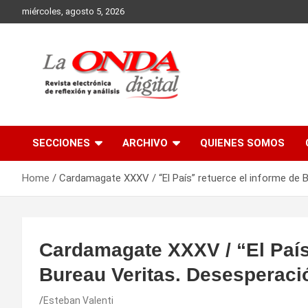
Skip
miércoles, agosto 5, 2026
to
content
Revista electronica de reflexion y analisis
SECCIONES
ARCHIVO
QUIENES SOMOS
Home
Cardamagate XXXV / “El País” retuerce el informe de B
Cardamagate XXXV / “El País
Bureau Veritas. Desesperaci
Esteban Valenti