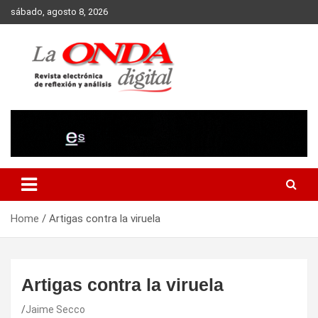
Skip
sábado, agosto 8, 2026
to
content
Revista electronica de reflexion y analisis
Home
Artigas contra la viruela
Artigas contra la viruela
Jaime Secco