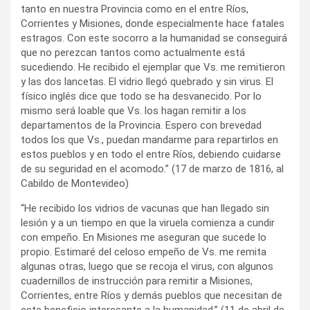
tanto en nuestra Provincia como en el entre Ríos,
Corrientes y Misiones, donde especialmente hace fatales
estragos. Con este socorro a la humanidad se conseguirá
que no perezcan tantos como actualmente está
sucediendo. He recibido el ejemplar que Vs. me remitieron
y las dos lancetas. El vidrio llegó quebrado y sin virus. El
físico inglés dice que todo se ha desvanecido. Por lo
mismo será loable que Vs. los hagan remitir a los
departamentos de la Provincia. Espero con brevedad
todos los que Vs., puedan mandarme para repartirlos en
estos pueblos y en todo el entre Ríos, debiendo cuidarse
de su seguridad en el acomodo.” (17 de marzo de 1816, al
Cabildo de Montevideo)
“He recibido los vidrios de vacunas que han llegado sin
lesión y a un tiempo en que la viruela comienza a cundir
con empeño. En Misiones me aseguran que sucede lo
propio. Estimaré del celoso empeño de Vs. me remita
algunas otras, luego que se recoja el virus, con algunos
cuadernillos de instrucción para remitir a Misiones,
Corrientes, entre Ríos y demás pueblos que necesitan de
este beneficio interesante a la humanidad.” (11 de abril de