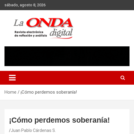
Skip
sábado, agosto 8, 2026
to
content
Revista electronica de reflexion y analisis
Home
¡Cómo perdemos soberanía!
¡Cómo perdemos soberanía!
Juan Pablo Cárdenas S.