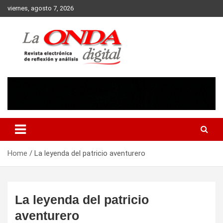
Skip
viernes, agosto 7, 2026
to
content
Revista electronica de reflexion y analisis
Home
La leyenda del patricio aventurero
La leyenda del patricio
aventurero