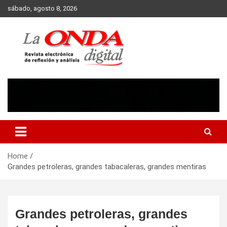
Skip
sábado, agosto 8, 2026
to
content
Revista electronica de reflexion y analisis
Home
Grandes petroleras, grandes tabacaleras, grandes mentiras
Grandes petroleras, grandes