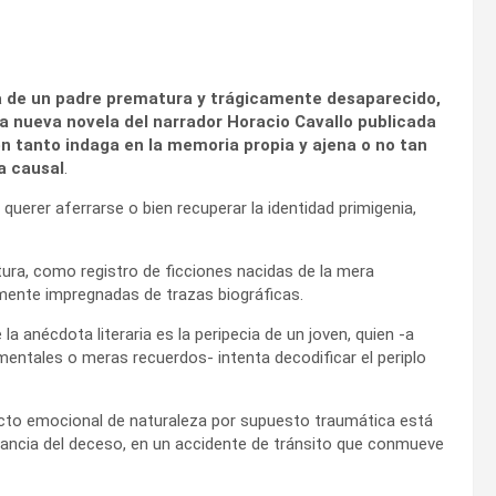
ia de un padre prematura y trágicamente desaparecido,
 la nueva novela del narrador Horacio Cavallo publicada
en tanto indaga en la memoria propia y ajena o no tan
a causal
.
 querer aferrarse o bien recuperar la identidad primigenia,
atura, como registro de ficciones nacidas de la mera
mente impregnadas de trazas biográficas.
la anécdota literaria es la peripecia de un joven, quien -a
mentales o meras recuerdos- intenta decodificar el periplo
cto emocional de naturaleza por supuesto traumática está
stancia del deceso, en un accidente de tránsito que conmueve