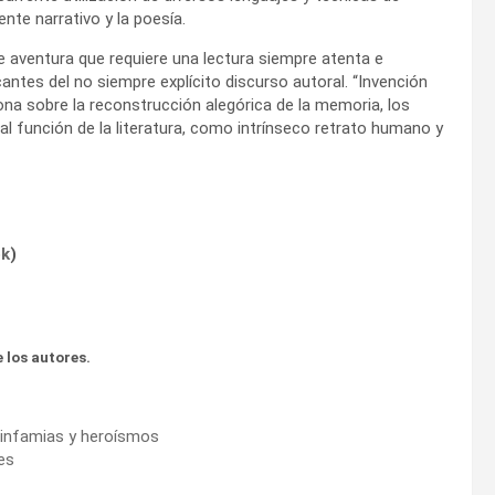
nte narrativo y la poesía.
e aventura que requiere una lectura siempre atenta e
icantes del no siempre explícito discurso autoral. “Invención
iona sobre la reconstrucción alegórica de la memoria, los
dial función de la literatura, como intrínseco retrato humano y
ok
)
 los autores.
e infamias y heroísmos
es