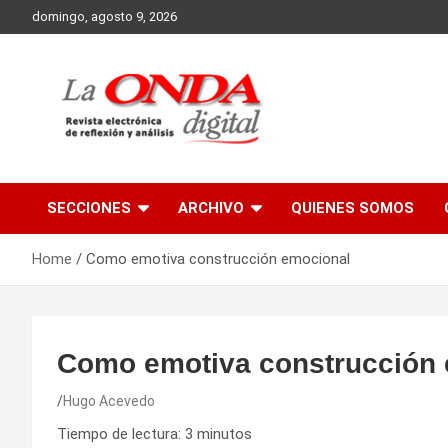
Skip
domingo, agosto 9, 2026
to
content
Revista electronica de reflexion y analisis
SECCIONES
ARCHIVO
QUIENES SOMOS
Home
Como emotiva construcción emocional
Como emotiva construcción
Hugo Acevedo
Tiempo de lectura:
3
minutos