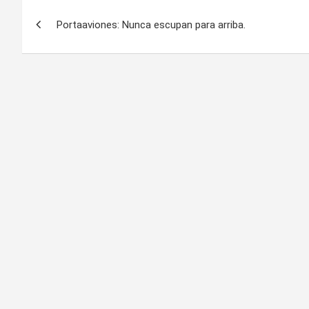
Navegación
Portaaviones: Nunca escupan para arriba.
de
entradas