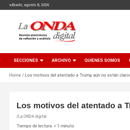
Skip
sábado, agosto 8, 2026
to
content
Revista electronica de reflexion y analisis
SECCIONES
ARCHIVO
QUIENES SOMOS
Home
Los motivos del atentado a Trump aún no están claro
Los motivos del atentado a 
La ONDA digital
Tiempo de lectura:
< 1
minuto