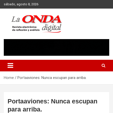
Skip
sábado, agosto 8, 2026
to
content
Revista electronica de reflexion y analisis
Home
Portaaviones: Nunca escupan para arriba.
Portaaviones: Nunca escupan
para arriba.